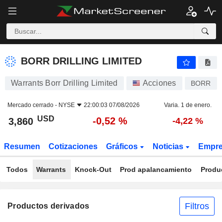
BORR DRILLING LIMITED
3,860
$
-0,52 %
BORR DRILLING LIMITED
Warrants Borr Drilling Limited
Acciones
BORR
Mercado cerrado -
NYSE
22:00:03 07/08/2026
Varia. 1 de enero.
USD
-0,52 %
3,860
-4,22 %
Resumen
Cotizaciones
Gráficos
Noticias
Empr
Todos
Warrants
Knock-Out
Prod apalancamiento
Produ
Filtros
Productos derivados