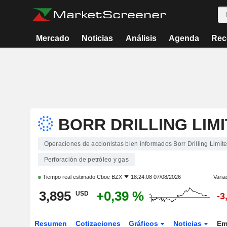
Mercado
Noticias
Análisis
Agenda
Rec
BORR DRILLING LIM
Operaciones de accionistas bien informados Borr Drilling Limit
Perforación de petróleo y gas
Tiempo real estimado
Cboe BZX
18:24:08 07/08/2026
Varia
3,895
+0,39 %
USD
-3
Resumen
Cotizaciones
Gráficos
Noticias
Em