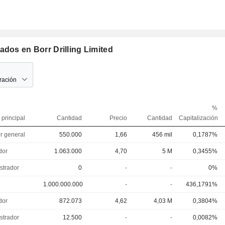
ados en Borr Drilling Limited
ración
%
 principal
Cantidad
Precio
Cantidad
Capitalización
or general
550.000
1,66
456 mil
0,1787%
dor
1.063.000
4,70
5 M
0,3455%
strador
0
-
-
0%
1.000.000.000
-
-
436,1791%
dor
872.073
4,62
4,03 M
0,3804%
strador
12.500
-
-
0,0082%