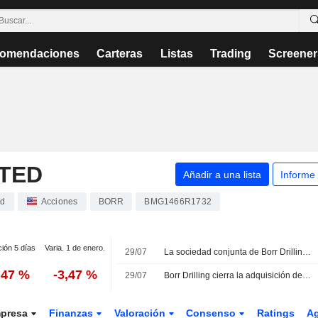
omendaciones
Carteras
Listas
Trading
Screener
ITED
Añadir a una lista
Informe
ed
Acciones
BORR
BMG1466R1732
ción 5 días
Varia. 1 de enero.
29/07
La sociedad conjunta de Borr Drilling completa la adquisición de cinco plataformas en México por 287 millones USD
,47 %
-3,47 %
29/07
Borr Drilling cierra la adquisición de cinco plataformas de perforación por 287 millones USD
presa
Finanzas
Valoración
Consenso
Ratings
A