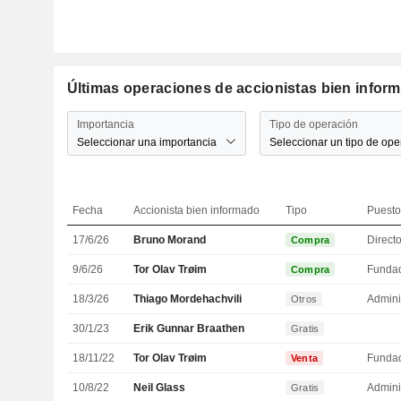
Últimas operaciones de accionistas bien inform
Importancia
Tipo de operación
Seleccionar una importancia
Seleccionar un tipo de ope
Fecha
Accionista bien informado
Tipo
Puesto
17/6/26
Bruno Morand
Direct
Compra
9/6/26
Tor Olav Trøim
Funda
Compra
18/3/26
Thiago Mordehachvili
Admini
Otros
30/1/23
Erik Gunnar Braathen
Gratis
18/11/22
Tor Olav Trøim
Funda
Venta
10/8/22
Neil Glass
Admini
Gratis