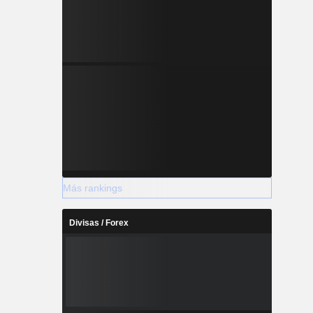
Más rankings
Divisas / Forex