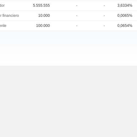
dor
5.555.555
-
-
3,6334%
r financiero
10.000
-
-
0,0065%
ente
100.000
-
-
0,0654%