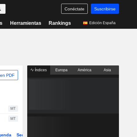
Conéctate
Suscribirse
s
Herramientas
Rankings
Edición España
Índices
Europa
América
Asia
 en PDF
MT
MT
genda
Sector
Derivados