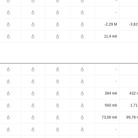
-
-
-2,29 M
-3,8
11,4 mil
-
-
384 mil
432 
560 mil
1,71
73,06 mil
99,78 
-