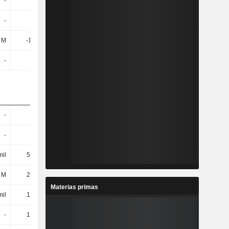
-
-
6,57
-8,17
-
-
3,14 M
2,51 M
2 M
-1,73 M
-5,53 M
-17,67 M
-
-
11 mil
50 mil
-
-
-
517 mil
-
-
-
517 mil
mil
528 mil
722 mil
2,17 M
 M
244 mil
4,42 M
5,54 M
Materias primas
mil
189 mil
96 mil
128 mil
-
128 mil
22,74 mil
115 mil