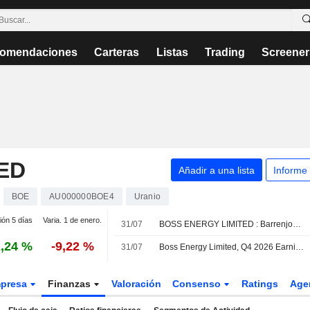
omendaciones
Carteras
Listas
Trading
Screener
ED
Añadir a una lista
Informe
BOE
AU000000BOE4
Uranio
ión 5 días
Varia. 1 de enero.
31/07
BOSS ENERGY LIMITED : Barrenjoey Markets baja su recomendación de venta
,24 %
-9,22 %
31/07
Boss Energy Limited, Q4 2026 Earnings Call, Jul 30, 2026
presa
Finanzas
Valoración
Consenso
Ratings
Age