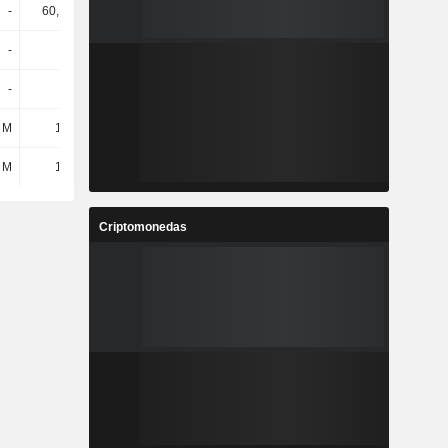
-
60,87 mil
73,26 mil
12,82 mil
-
-
-
-
-
-
-
-
 M
1,64 M
2 M
767 mil
 M
1,64 M
2 M
767 mil
Criptomonedas