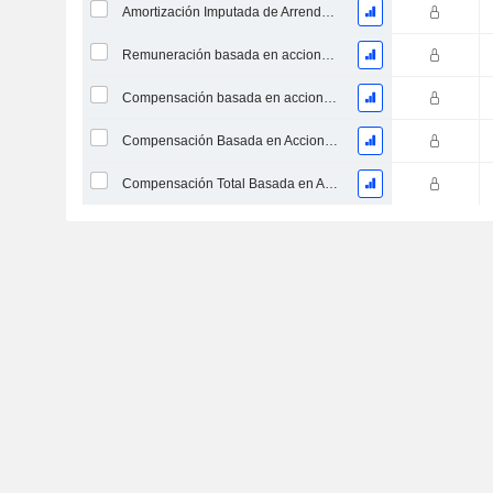
Amortización Imputada de Arrendamiento Operativo
Remuneración basada en acciones - Costos de exploración / Costos de perforación, Total
Compensación basada en acciones, Gastos generales y administrativos (Total)
Compensación Basada en Acciones, Otro (Total)
Compensación Total Basada en Acciones