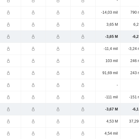
-
-14,03 mil
790 
3,65 M
6,2
-3,65 M
-6,
-11,4 mil
-3,24 
103 mil
246 
91,69 mil
243 
-
-111 mil
-151 
-3,67 M
-6,
4,53 M
37,29
4,54 mil