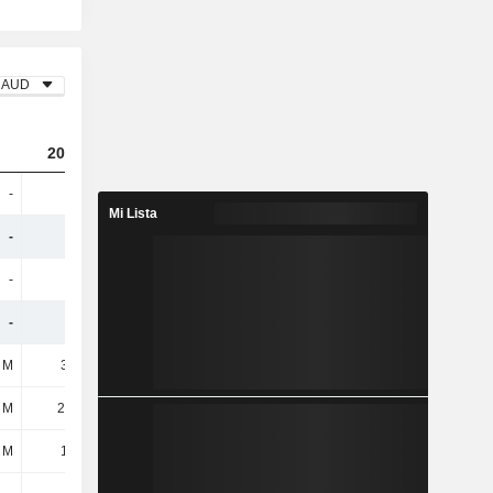
AUD
2023
2024
2025
-
-
-
75,6 M
Mi Lista
-
-
-
75,6 M
-
-
-
86,92 M
-
-
-
-11,32 M
 M
3,35 M
4,73 M
10,75 M
 M
244 mil
4,42 M
5,54 M
 M
1,64 M
2 M
767 mil