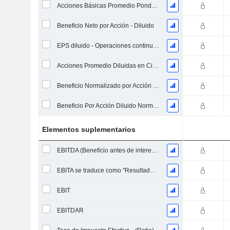
Acciones Básicas Promedio Ponderadas en Circulación
Beneficio Neto por Acción - Diluido
EPS diluido - Operaciones continuas
Acciones Promedio Diluidas en Circulación Ponderadas
Beneficio Normalizado por Acción Básica
Beneficio Por Acción Diluido Normalizado
Elementos suplementarios
EBITDA (Beneficio antes de intereses, impuestos, depreciación y amortización)
EBITA se traduce como "Resultado Antes de Intereses, Impuestos y Amortizaciones" en español.
EBIT
EBITDAR