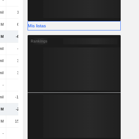
-
-
-
717 mil
mil
1,17 M
3,23 M
4,67 M
 M
6,41 M
14,37 M
22,44 M
Mis listas
2 M
-6,41 M
-14,37 M
-33,76 M
Rankings
mil
-10 mil
-11 mil
-64 mil
mil
3,77 M
5,52 M
5,44 M
mil
3,76 M
5,51 M
5,37 M
-
-
177 mil
326 mil
mil
-116 mil
-162 mil
-209 mil
1 M
-2,77 M
-8,85 M
-28,27 M
 M
15,32 M
56,58 M
-3,31 M
-
-
-
-