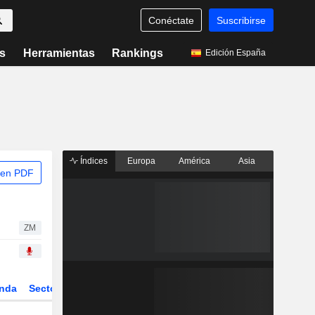
Conéctate
Suscribirse
s
Herramientas
Rankings
Edición España
Índices
Europa
América
Asia
 en PDF
ZM
nda
Sector
Derivados