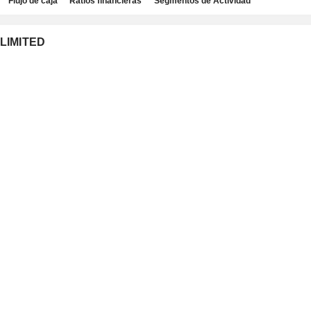
Flujo de caja
Ratios financieras
Segmentos de Actividad
 LIMITED