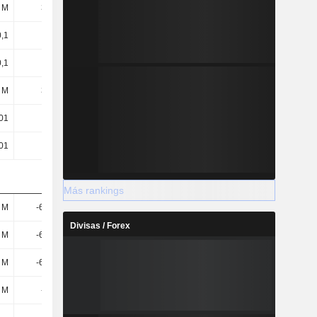
 M
353 M
383 M
411 M
0,1
0,04
0,12
-0,08
0,1
0,04
0,12
-0,08
 M
355 M
385 M
411 M
,01
-0
-0,01
-0,04
,01
-0
-0,01
-0,04
Más rankings
7 M
-6,38 M
-14,2 M
-13,89 M
Divisas / Forex
2 M
-6,41 M
-14,37 M
-33,76 M
2 M
-6,41 M
-14,37 M
-33,76 M
7 M
-6,2 M
-14,1 M
-13,77 M