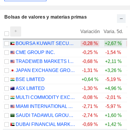
Bolsas de valores y materias primas
V
Variación
Varia. 5d.
BOURSA KUWAIT SECURITIES COMPANY K.P.S.C.
-0,28 %
+2,67 %
-
CME GROUP INC.
-0,25 %
-1,54 %
TRADEWEB MARKETS INC.
-0,68 %
+2,11 %
-
JAPAN EXCHANGE GROUP, INC.
-1,31 %
+3,26 %
+
BSE LIMITED
+0,64 %
-5,19 %
+
ASX LIMITED
-1,30 %
+4,96 %
-
MULTI COMMODITY EXCHANGE OF INDIA LIMITED
-0,08 %
-2,01 %
+
MIAMI INTERNATIONAL HOLDINGS, INC.
-2,71 %
-5,97 %
SAUDI TADAWUL GROUP HOLDING COMPANY
-2,74 %
+1,60 %
-
DUBAI FINANCIAL MARKET
-0,69 %
+1,42 %
-