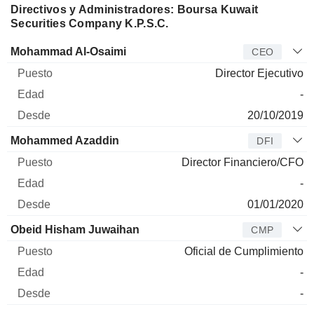
Directivos y Administradores: Boursa Kuwait
Securities Company K.P.S.C.
Director
Puesto
Edad
Desde
Mohammad Al-Osaimi
CEO
Director Ejecutivo
-
20/10/2019
Mohammed Azaddin
DFI
Director Financiero/CFO
-
01/01/2020
Obeid Hisham Juwaihan
CMP
Oficial de Cumplimiento
-
-