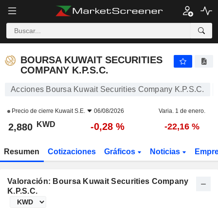
BOURSA KUWAIT SECURITIES COMPANY K.P.S.C.
2,880
KWD
-0,28 %
BOURSA KUWAIT SECURITIES
COMPANY K.P.S.C.
Acciones Boursa Kuwait Securities Company K.P.S.C.
Precio de cierre
Kuwait S.E.
06/08/2026
Varia. 1 de enero.
KWD
-0,28 %
2,880
-22,16 %
Resumen
Cotizaciones
Gráficos
Noticias
Empr
Valoración: Boursa Kuwait Securities Company
K.P.S.C.