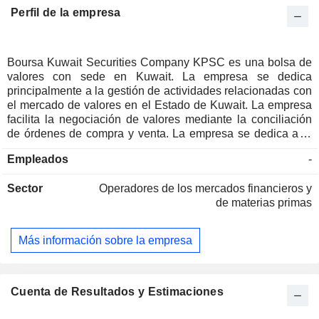
Perfil de la empresa
Boursa Kuwait Securities Company KPSC es una bolsa de
valores con sede en Kuwait. La empresa se dedica
principalmente a la gestión de actividades relacionadas con
el mercado de valores en el Estado de Kuwait. La empresa
facilita la negociación de valores mediante la conciliación
de órdenes de compra y venta. La empresa se dedica a la
constitución y gestión de bolsas de valores, al tiempo que
Empleados
-
ofrece soluciones de procesamiento electrónico de datos y
de tecnologías de la información relacionadas con la
Sector
Operadores de los mercados financieros y
negociación de valores. La empresa presta servicios de
de materias primas
asesoramiento, estudios de viabilidad económica y
servicios de apoyo a terceros en el mercado de valores. La
empresa participa en la constitución de sociedades en
Más información sobre la empresa
Kuwait y en el extranjero. Los segmentos de la empresa
incluyen el mercado de valores y la compensación. Las
filiales de la empresa incluyen Boursa Kuwait Company for
Business Economic and IT Consultancy S.P.C., Kuwait
Cuenta de Resultados y Estimaciones
Clearing Company K.S.C. y otras.