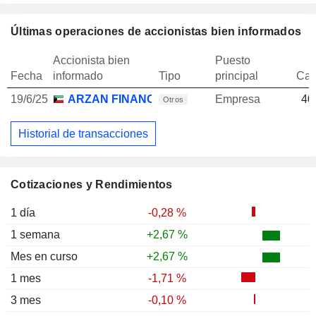
Últimas operaciones de accionistas bien informados
Accionista bien
Puesto
Fecha
informado
Tipo
principal
Can
19/6/25
ARZAN FINANCIAL GROUP FOR FINANCING
Empresa
40
Otros
Historial de transacciones
Cotizaciones y Rendimientos
1 día
-0,28 %
1 semana
+2,67 %
Mes en curso
+2,67 %
1 mes
-1,71 %
3 mes
-0,10 %