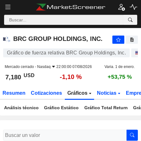
BRC GROUP HOLDINGS, INC.
7,180
$
-1,10 %
BRC GROUP HOLDINGS, INC.
Gráfico de fuerza relativa BRC Group Holdings, Inc.
Mercado cerrado -
Nasdaq
22:00:00 07/08/2026
Varia. 1 de enero.
USD
-1,10 %
7,180
+53,75 %
Resumen
Cotizaciones
Gráficos
Noticias
Empr
Análisis técnico
Gráfico Estático
Gráfico Total Return
Grá