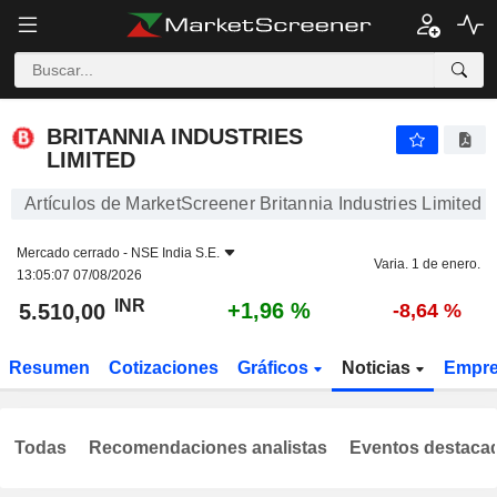
BRITANNIA INDUSTRIES LIMITED
5.510,00
₹
+1,96 %
BRITANNIA INDUSTRIES
LIMITED
Artículos de MarketScreener Britannia Industries Limited
Mercado cerrado -
NSE India S.E.
Varia. 1 de enero.
13:05:07 07/08/2026
INR
+1,96 %
5.510,00
-8,64 %
Resumen
Cotizaciones
Gráficos
Noticias
Empr
Todas
Recomendaciones analistas
Eventos destaca