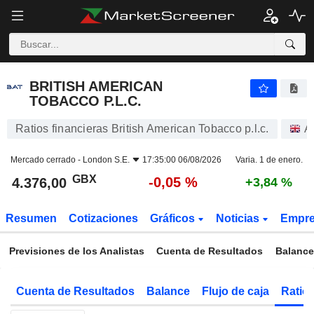
BRITISH AMERICAN TOBACCO P.L.C.
4.376,00
p
-0,05 %
BRITISH AMERICAN
TOBACCO P.L.C.
Ratios financieras British American Tobacco p.l.c.
A
Mercado cerrado -
London S.E.
17:35:00 06/08/2026
Varia. 1 de enero.
GBX
-0,05 %
4.376,00
+3,84 %
Resumen
Cotizaciones
Gráficos
Noticias
Empr
Previsiones de los Analistas
Cuenta de Resultados
Balance
Cuenta de Resultados
Balance
Flujo de caja
Ratios