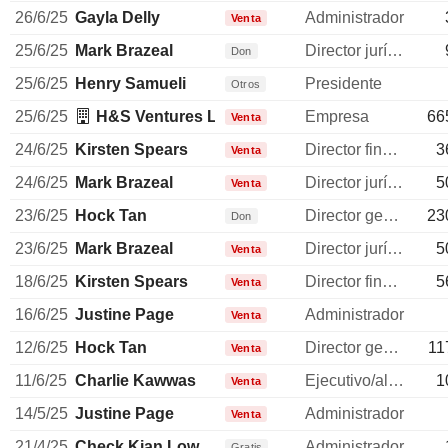
26/6/25
Gayla Delly
Administrador
Venta
25/6/25
Mark Brazeal
Director jurídico
Don
25/6/25
Henry Samueli
Presidente
Otros
25/6/25
H&S Ventures LLC (California)
Empresa
66
Venta
24/6/25
Kirsten Spears
Director financiero
3
Venta
24/6/25
Mark Brazeal
Director jurídico
5
Venta
23/6/25
Hock Tan
Director general
23
Don
23/6/25
Mark Brazeal
Director jurídico
5
Venta
18/6/25
Kirsten Spears
Director financiero
5
Venta
16/6/25
Justine Page
Administrador
Venta
12/6/25
Hock Tan
Director general
11
Venta
11/6/25
Charlie Kawwas
Ejecutivo/alto directivo
1
Venta
14/5/25
Justine Page
Administrador
Venta
21/4/25
Check Kian Low
Administrador
Gratis