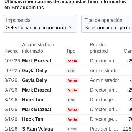
Últimas operaciones de accionistas bien informados
en Broadcom Inc.
Importancia
Tipo de operación
Seleccionar una importancia
Seleccionar un tipo de
Accionista bien
Puesto
Fecha
informado
Tipo
principal
Can
10/7/26
Mark Brazeal
Director jurídico
-2
Venta
10/7/26
Gayla Delly
Administrador
Don
8/7/26
Gayla Delly
Administrador
-
Venta
8/7/26
Mark Brazeal
Director jurídico
-2
Venta
8/4/26
Hock Tan
Director general
2
Don
6/1/26
Mark Brazeal
Director jurídico
3
Venta
6/1/26
Hock Tan
Director general
7
Venta
1/1/26
S Ram Velaga
President, ISG
2.28
Otros