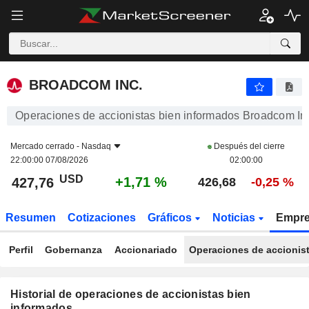
BROADCOM INC.
BROADCOM INC.
Operaciones de accionistas bien informados Broadcom In
Mercado cerrado -
Nasdaq
Después del cierre
22:00:00 07/08/2026
02:00:00
USD
+1,71 %
427,76
426,68
-0,25 %
Resumen
Cotizaciones
Gráficos
Noticias
Empr
Perfil
Gobernanza
Accionariado
Operaciones de accionis
Historial de operaciones de accionistas bien
informados