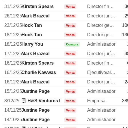
31/12/25
Kirsten Spears
Director financiero
3
Venta
26/12/25
Mark Brazeal
Director jurídico
2
Venta
23/12/25
Hock Tan
Director general
10
Venta
18/12/25
Hock Tan
Director general
13
Venta
18/12/25
Harry You
Administrador
Compra
17/12/25
Mark Brazeal
Director jurídico
3
Venta
16/12/25
Kirsten Spears
Director financiero
Venta
16/12/25
Charlie Kawwas
Ejecutivo/alto directivo
Venta
16/12/25
Mark Brazeal
Director jurídico
2
Venta
15/12/25
Justine Page
Administrador
Venta
8/12/25
H&S Ventures LLC (California)
Empresa
38
Venta
14/11/25
Justine Page
Administrador
Venta
14/10/25
Justine Page
Administrador
Venta