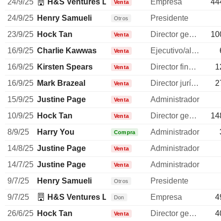
24/9/25
H&S Ventures LLC (California)
Empresa
44
Venta
24/9/25
Henry Samueli
Presidente
Otros
23/9/25
Hock Tan
Director general
10
Venta
16/9/25
Charlie Kawwas
Ejecutivo/alto directivo
Venta
16/9/25
Kirsten Spears
Director financiero
1
Venta
16/9/25
Mark Brazeal
Director jurídico
2
Venta
15/9/25
Justine Page
Administrador
Venta
10/9/25
Hock Tan
Director general
14
Venta
8/9/25
Harry You
Administrador
Compra
14/8/25
Justine Page
Administrador
Venta
14/7/25
Justine Page
Administrador
Venta
9/7/25
Henry Samueli
Presidente
Otros
9/7/25
H&S Ventures LLC (California)
Empresa
4
Don
26/6/25
Hock Tan
Director general
4
Venta