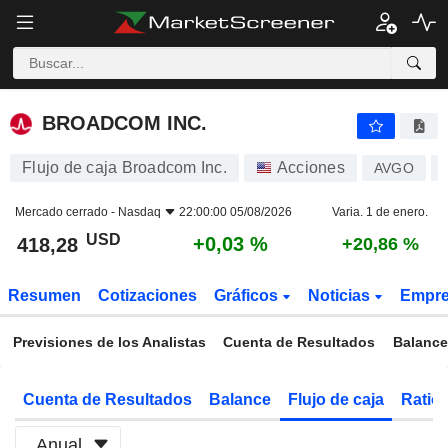
BROADCOM INC.
418,28
$
+0,03 %
BROADCOM INC.
Flujo de caja Broadcom Inc.
Acciones
AVGO
Mercado cerrado -
Nasdaq
22:00:00 05/08/2026
Varia. 1 de enero.
USD
+0,03 %
418,28
+20,86 %
Resumen
Cotizaciones
Gráficos
Noticias
Empr
Previsiones de los Analistas
Cuenta de Resultados
Balance
Cuenta de Resultados
Balance
Flujo de caja
Ratios
Anual