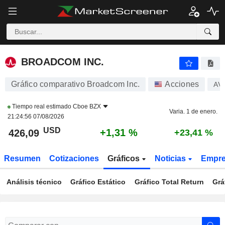
BROADCOM INC.
426,10
$
+1,31 %
BROADCOM INC.
Gráfico comparativo Broadcom Inc.
Acciones
AV
Tiempo real estimado
Cboe BZX
Varia. 1 de enero.
21:24:56 07/08/2026
USD
+1,31 %
426,09
+23,41 %
Resumen
Cotizaciones
Gráficos
Noticias
Empr
Análisis técnico
Gráfico Estático
Gráfico Total Return
Grá