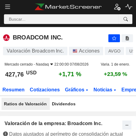
BROADCOM INC.
427,76
$
+1,71 %
BROADCOM INC.
Valoración Broadcom Inc.
Acciones
AVGO
US
Mercado cerrado -
Nasdaq
22:00:00 07/08/2026
Varia. 1 de enero.
USD
+1,71 %
427,76
+23,59 %
Resumen
Cotizaciones
Gráficos
Noticias
Empr
Ratios de Valoración
Dividendos
Valoración de la empresa: Broadcom Inc.
Datos ajustados al perímetro de consolidación actual