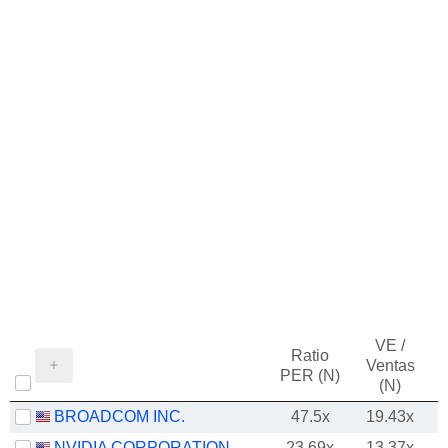
VE /
Ratio
Ventas
PER (N)
(N)
BROADCOM INC.
47.5x
19.43x
NVIDIA CORPORATION
23.69x
13.37x