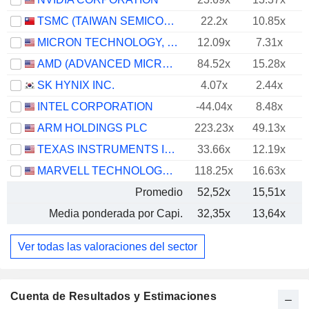
TSMC (TAIWAN SEMICONDUCTOR MANUFACTURING COMPANY)
22.2x
10.85x
MICRON TECHNOLOGY, INC.
12.09x
7.31x
AMD (ADVANCED MICRO DEVICES)
84.52x
15.28x
SK HYNIX INC.
4.07x
2.44x
INTEL CORPORATION
-44.04x
8.48x
ARM HOLDINGS PLC
223.23x
49.13x
TEXAS INSTRUMENTS INCORPORATED
33.66x
12.19x
MARVELL TECHNOLOGY GROUP LTD
118.25x
16.63x
Promedio
52,52x
15,51x
Media ponderada por Capi.
32,35x
13,64x
Ver todas las valoraciones del sector
Cuenta de Resultados y Estimaciones