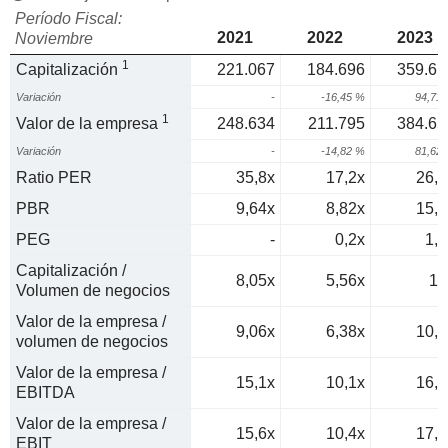
Período Fiscal:
2021
2022
2023
Noviembre
1
Capitalización
221.067
184.696
359.61
Variación
-
-16,45 %
94,71
1
Valor de la empresa
248.634
211.795
384.65
Variación
-
-14,82 %
81,62
Ratio PER
35,8x
17,2x
26,4
PBR
9,64x
8,82x
15,5
PEG
-
0,2x
1,1
Capitalización /
8,05x
5,56x
10
Volumen de negocios
Valor de la empresa /
9,06x
6,38x
10,7
volumen de negocios
Valor de la empresa /
15,1x
10,1x
16,6
EBITDA
Valor de la empresa /
15,6x
10,4x
17,4
EBIT