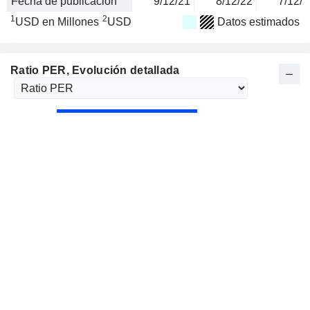
Fecha de publicación
9/12/21
8/12/22
7/12/2
1
2
USD en Millones
USD
Datos estimados
Ratio PER
, Evolución detallada