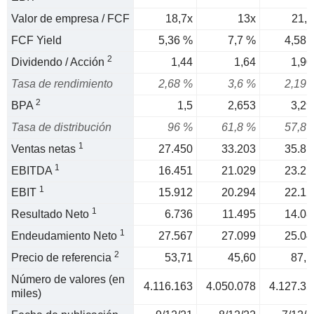
Valor de empresa / FCF
18,7x
13x
21,8
FCF Yield
5,36 %
7,7 %
4,58 
2
Dividendo / Acción
1,44
1,64
1,90
Tasa de rendimiento
2,68 %
3,6 %
2,19 
2
BPA
1,5
2,653
3,29
Tasa de distribución
96 %
61,8 %
57,8 
1
Ventas netas
27.450
33.203
35.81
1
EBITDA
16.451
21.029
23.21
1
EBIT
15.912
20.294
22.12
1
Resultado Neto
6.736
11.495
14.08
1
Endeudamiento Neto
27.567
27.099
25.04
2
Precio de referencia
53,71
45,60
87,1
Número de valores (en
4.116.163
4.050.078
4.127.35
miles)