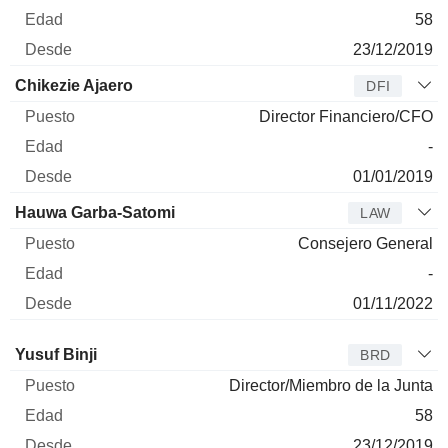
58
23/12/2019
Chikezie Ajaero
DFI
Director Financiero/CFO
-
01/01/2019
Hauwa Garba-Satomi
LAW
Consejero General
-
01/11/2022
Administrador
Puesto
Edad
Desde
Yusuf Binji
BRD
Director/Miembro de la Junta
58
23/12/2019