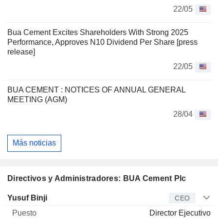
22/05
Bua Cement Excites Shareholders With Strong 2025
Performance, Approves N10 Dividend Per Share [press
release]
22/05
BUA CEMENT : NOTICES OF ANNUAL GENERAL
MEETING (AGM)
28/04
Más noticias
Directivos y Administradores: BUA Cement Plc
Director
Puesto
Edad
Desde
Yusuf Binji
CEO
Director Ejecutivo