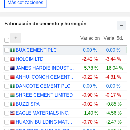
Más cotizaciones
Fabricación de cemento y hormigón
V
Variación
Varia. 5d.
BUA CEMENT PLC
0,00 %
0,00 %
+
HOLCIM LTD
-2,42 %
-3,44 %
JAMES HARDIE INDUSTRIES PLC
+5,78 %
+16,04 %
ANHUI CONCH CEMENT COMPANY LIMITED
-0,22 %
-4,31 %
-
DANGOTE CEMENT PLC
0,00 %
0,00 %
+
SHREE CEMENT LIMITED
-0,90 %
-0,17 %
-
BUZZI SPA
-0,02 %
+0,85 %
EAGLE MATERIALS INC.
+1,40 %
+4,56 %
HUAXIN BUILDING MATERIALS GROUP CO., LTD.
-0,70 %
+2,47 %
+