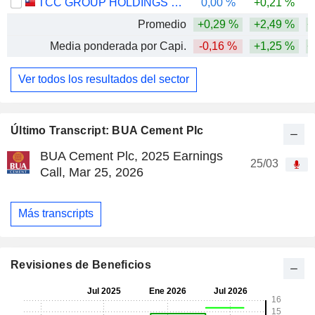
TCC GROUP HOLDINGS CO., LTD.
0,00 %
+0,21 %
Promedio
+0,29 %
+2,49 %
+
Media ponderada por Capi.
-0,16 %
+1,25 %
+
Ver todos los resultados del sector
Último Transcript: BUA Cement Plc
BUA Cement Plc, 2025 Earnings
25/03
Call, Mar 25, 2026
Más transcripts
Revisiones de Beneficios