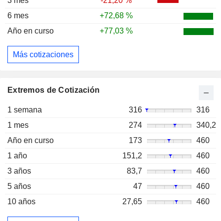
3 mes
-21,20 %
6 mes
+72,68 %
Año en curso
+77,03 %
Más cotizaciones
Extremos de Cotización
1 semana
316
316
1 mes
274
340,2
Año en curso
173
460
1 año
151,2
460
3 años
83,7
460
5 años
47
460
10 años
27,65
460