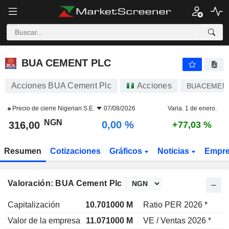
BUA CEMENT PLC
316,00
₦
0,00 %
BUA CEMENT PLC
Acciones BUA Cement Plc
Acciones
BUACEMEN
Precio de cierre
Nigerian S.E.
07/08/2026
Varia. 1 de enero.
NGN
0,00 %
316,00
+77,03 %
Resumen
Cotizaciones
Gráficos
Noticias
Empr
Valoración: BUA Cement Plc
Capitalización
10.701000 M
Ratio PER 2026 *
2
Valor de la empresa
11.071000 M
VE / Ventas 2026 *
7