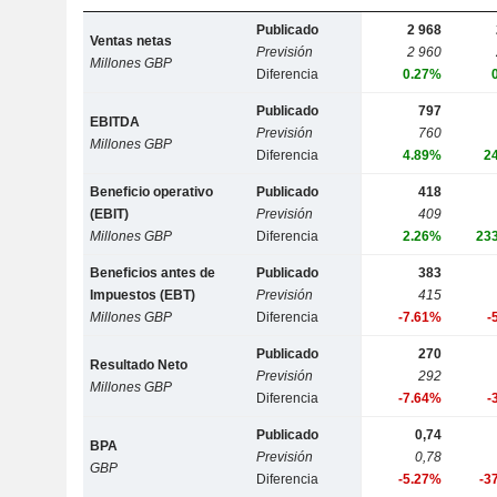
Publicado
2 968
Ventas netas
Previsión
2 960
Millones GBP
Diferencia
0.27%
Publicado
797
EBITDA
Previsión
760
Millones GBP
Diferencia
4.89%
2
Beneficio operativo
Publicado
418
(EBIT)
Previsión
409
Millones GBP
Diferencia
2.26%
23
Beneficios antes de
Publicado
383
Impuestos (EBT)
Previsión
415
Millones GBP
Diferencia
-7.61%
-
Publicado
270
Resultado Neto
Previsión
292
Millones GBP
Diferencia
-7.64%
-
Publicado
0,74
BPA
Previsión
0,78
GBP
Diferencia
-5.27%
-3