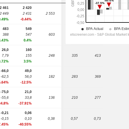
2 461
2 420
2 449
2 431
2 553
2 705
2 877
0.49%
-0.44%
483
549
388
547
603
701
781
4.43%
0.4%
26,0
160
7,79
155
248
335
413
3.72%
3.5%
-66,0
49,0
-62,5
56,0
182
283
369
5.64%
-12.5%
-75,0
21,0
-55,6
33,8
136
210
277
34.8%
-37.91%
-0,21
0,06
-0,15
0,10
0,38
0,57
0,73
7.45%
-40.55%