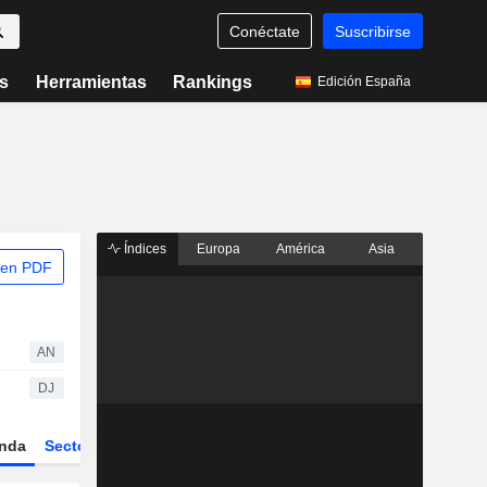
Conéctate
Suscribirse
s
Herramientas
Rankings
Edición España
Índices
Europa
América
Asia
 en PDF
AN
DJ
nda
Sector
Derivados
ETFs