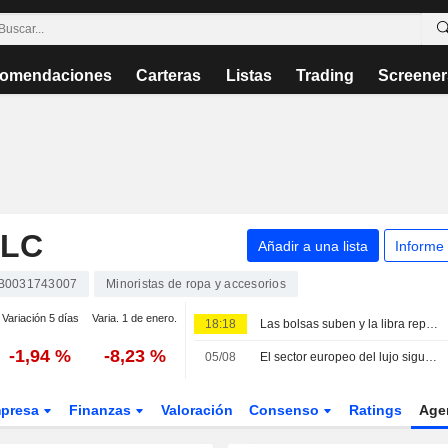
omendaciones
Carteras
Listas
Trading
Screener
PLC
Añadir a una lista
Informe
B0031743007
Minoristas de ropa y accesorios
Variación 5 días
Varia. 1 de enero.
18:18
Las bolsas suben y la libra repunta tras la inesperada caída del empleo en EE. UU.
-1,94 %
-8,23 %
05/08
El sector europeo del lujo sigue volátil -- Market Talk
presa
Finanzas
Valoración
Consenso
Ratings
Age