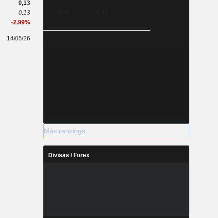
0,13
0,13
0,00
0,41
-2.99%
14/05/26
-
-
-
Más rankings
Divisas / Forex