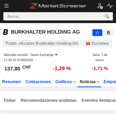
BURKHALTER HOLDING AG
137,80
CHF
-1,29 %
BURKHALTER HOLDING AG
Publs. oficiales Burkhalter Holding AG
Acciones
Mercado cerrado -
Swiss Exchange
Varia. 1 de
17:30:53 07/08/2026
enero.
CHF
-1,29 %
137,80
-1,71 %
Resumen
Cotizaciones
Gráficos
Noticias
Empr
Todas
Recomendaciones analistas
Eventos destaca