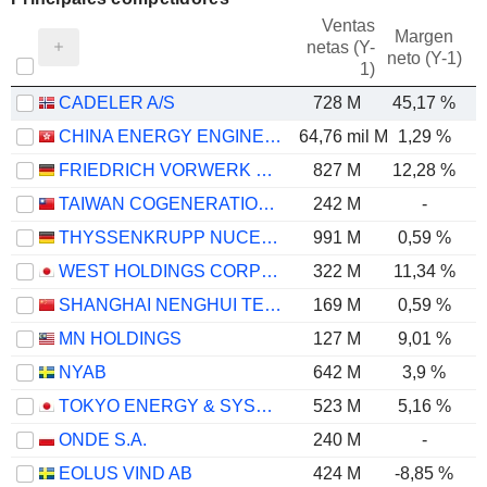
Ventas
Margen
netas (Y-
E
neto (Y-1)
1)
CADELER A/S
728 M
45,17 %
CHINA ENERGY ENGINEERING CORPORATION LIMITED
64,76 mil M
1,29 %
FRIEDRICH VORWERK GROUP SE
827 M
12,28 %
TAIWAN COGENERATION CORPORATION
242 M
-
THYSSENKRUPP NUCERA AG & CO. KGAA
991 M
0,59 %
WEST HOLDINGS CORPORATION
322 M
11,34 %
SHANGHAI NENGHUI TECHNOLOGY CO.,LTD.
169 M
0,59 %
MN HOLDINGS
127 M
9,01 %
NYAB
642 M
3,9 %
TOKYO ENERGY & SYSTEMS INC.
523 M
5,16 %
ONDE S.A.
240 M
-
EOLUS VIND AB
424 M
-8,85 %