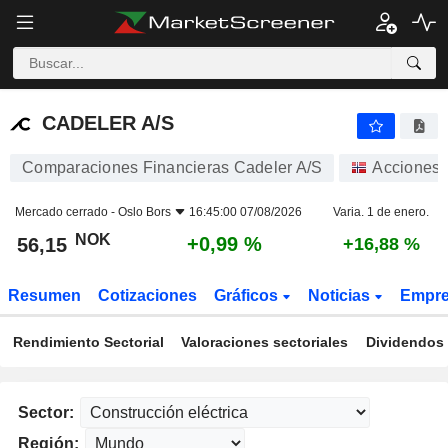
CADELER A/S
56,15
kr
+0,99 %
CADELER A/S
Comparaciones Financieras Cadeler A/S
Acciones
Mercado cerrado -
Oslo Bors
16:45:00 07/08/2026
Varia. 1 de enero.
NOK
+0,99 %
56,15
+16,88 %
Resumen
Cotizaciones
Gráficos
Noticias
Empr
Rendimiento Sectorial
Valoraciones sectoriales
Dividendos 
Sector:
Región: