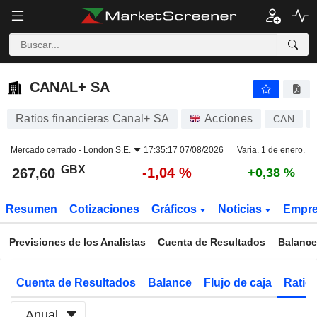
CANAL+ SA
267,60
p
-1,04 %
CANAL+ SA
Ratios financieras Canal+ SA
Acciones
CAN
Mercado cerrado -
London S.E.
17:35:17 07/08/2026
Varia. 1 de enero.
GBX
-1,04 %
267,60
+0,38 %
Resumen
Cotizaciones
Gráficos
Noticias
Empr
Previsiones de los Analistas
Cuenta de Resultados
Balance
Cuenta de Resultados
Balance
Flujo de caja
Ratios
Anual