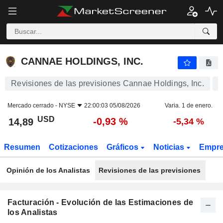
CANNAE HOLDINGS, INC.
14,89
$
-0,93 %
CANNAE HOLDINGS, INC.
Revisiones de las previsiones Cannae Holdings, Inc.
Mercado cerrado -
NYSE
22:00:03 05/08/2026
Varia. 1 de enero.
USD
-0,93 %
14,89
-5,34 %
Resumen
Cotizaciones
Gráficos
Noticias
Empr
Opinión de los Analistas
Revisiones de las previsiones
Facturación - Evolución de las Estimaciones de
los Analistas