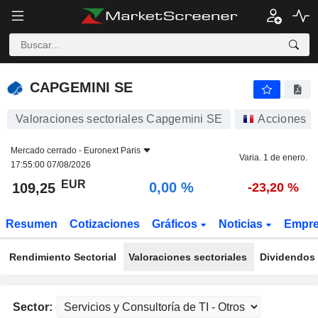
CAPGEMINI SE
109,25
€
0,00 %
CAPGEMINI SE
Valoraciones sectoriales Capgemini SE
Acciones
Mercado cerrado -
Euronext Paris
Varia. 1 de enero.
17:55:00 07/08/2026
EUR
0,00 %
109,25
-23,20 %
Resumen
Cotizaciones
Gráficos
Noticias
Empr
Rendimiento Sectorial
Valoraciones sectoriales
Dividendos 
Sector: