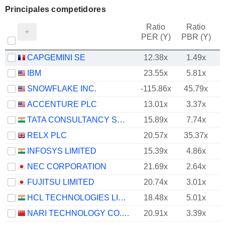
Principales competidores
Ratio
Ratio
PER (Y)
PBR (Y)
CAPGEMINI SE
12.38x
1.49x
IBM
23.55x
5.81x
SNOWFLAKE INC.
-115.86x
45.79x
ACCENTURE PLC
13.01x
3.37x
TATA CONSULTANCY SERVICES LTD.
15.89x
7.74x
RELX PLC
20.57x
35.37x
INFOSYS LIMITED
15.39x
4.86x
NEC CORPORATION
21.69x
2.64x
FUJITSU LIMITED
20.74x
3.01x
HCL TECHNOLOGIES LIMITED
18.48x
5.01x
NARI TECHNOLOGY CO., LTD.
20.91x
3.39x