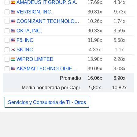
AMADEUS IT GROUP, S.A.
17.69x
4.84x
VERISIGN. INC.
30.81x
-9.73x
COGNIZANT TECHNOLOGY SOLUTIONS CORPORATION
10.26x
1.74x
OKTA, INC.
90.33x
3.59x
F5, INC.
31.98x
5.68x
SK INC.
4.33x
1.1x
WIPRO LIMITED
13.98x
2.28x
AKAMAI TECHNOLOGIES, INC.
39.09x
3.03x
Promedio
16,06x
6,90x
Media ponderada por Capi.
5,80x
10,82x
Servicios y Consultoría de TI - Otros