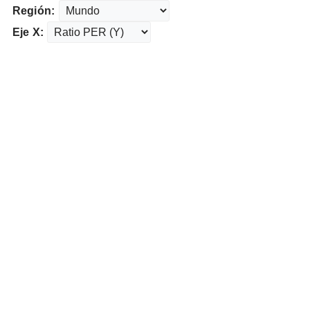
Región:
Eje X: