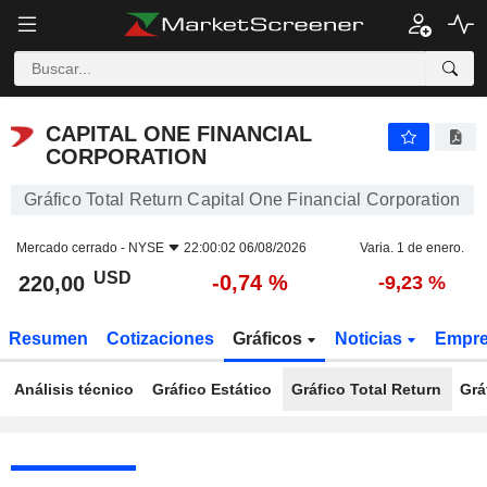
CAPITAL ONE FINANCIAL CORPORATION
220,00
$
-0,74 %
CAPITAL ONE FINANCIAL
CORPORATION
Gráfico Total Return Capital One Financial Corporation
Mercado cerrado -
NYSE
22:00:02 06/08/2026
Varia. 1 de enero.
USD
-0,74 %
220,00
-9,23 %
Resumen
Cotizaciones
Gráficos
Noticias
Empr
Análisis técnico
Gráfico Estático
Gráfico Total Return
Grá