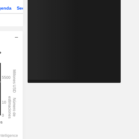
genda
Sector
Derivados
ETFs