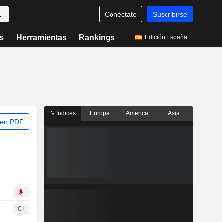
Conéctate
Suscribirse
s
Herramientas
Rankings
Edición España
Índices
Europa
América
Asia
 en PDF
CI