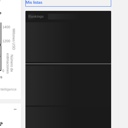
)
Mis listas
Rankings