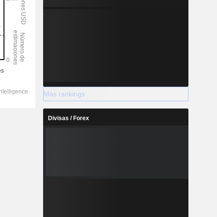
Más rankings
Divisas / Forex