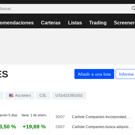
omendaciones
Carteras
Listas
Trading
Screener
ES
Añadir a una lista
Informe
Acciones
CSL
US1423391002
ación 5 días
Varia. 1 de enero.
30/07
Carlisle Companies Incorporated, Q2 2026 Earnings Call, Jul 29, 2026
3,50 %
+19,69 %
29/07
Carlisle Companies busca adquisiciones