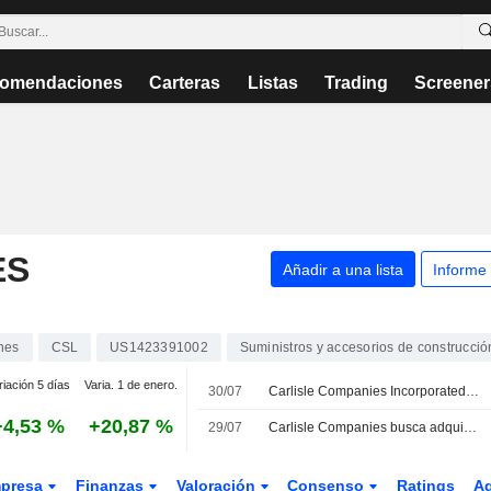
omendaciones
Carteras
Listas
Trading
Screener
ES
Añadir a una lista
Informe
nes
CSL
US1423391002
Suministros y accesorios de construcció
riación 5 días
Varia. 1 de enero.
30/07
Carlisle Companies Incorporated, Q2 2026 Earnings Call, Jul 29, 2026
+4,53 %
+20,87 %
29/07
Carlisle Companies busca adquisiciones
presa
Finanzas
Valoración
Consenso
Ratings
A