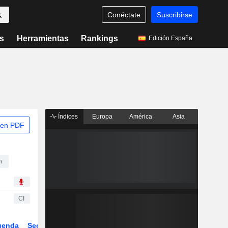
Conéctate
Suscribirse
s
Herramientas
Rankings
Edición España
Índices
Europa
América
Asia
 en PDF
n
CI
genda
Sector
Derivados
ETFs