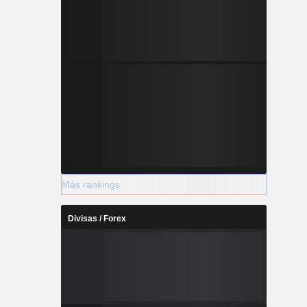
Más rankings
Divisas / Forex