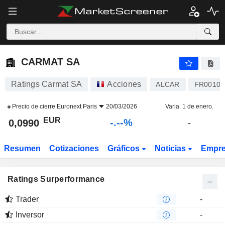
-.-
CARMAT SA
0,0990
€
-
%
CARMAT SA
Ratings Carmat SA
Acciones
ALCAR
FR00109
Precio de cierre
Euronext Paris
20/03/2026
Varia. 1 de enero.
EUR
-.--%
0,0990
-
Resumen
Cotizaciones
Gráficos
Noticias
Empr
Ratings Surperformance
Trader
-
Inversor
-