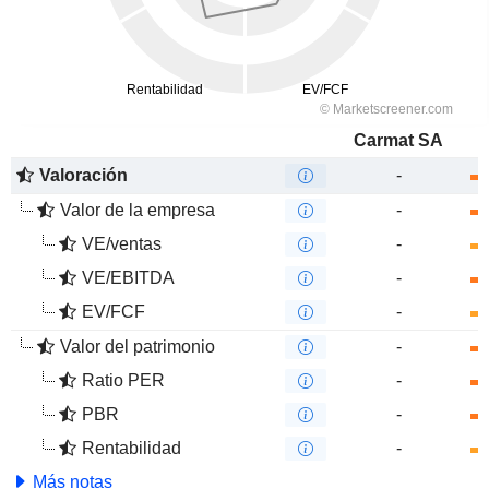
Carmat SA
Valoración
-
Valor de la empresa
-
VE/ventas
-
VE/EBITDA
-
EV/FCF
-
Valor del patrimonio
-
Ratio PER
-
PBR
-
Rentabilidad
-
Más notas