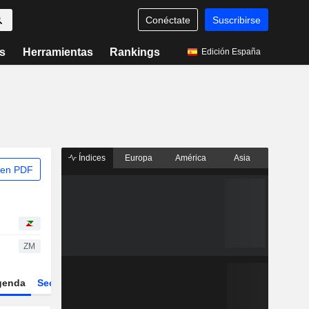
Conéctate
Suscribirse
s
Herramientas
Rankings
Edición España
Índices
Europa
América
Asia
 en PDF
ZM
genda
Sector
Derivados
ETFs