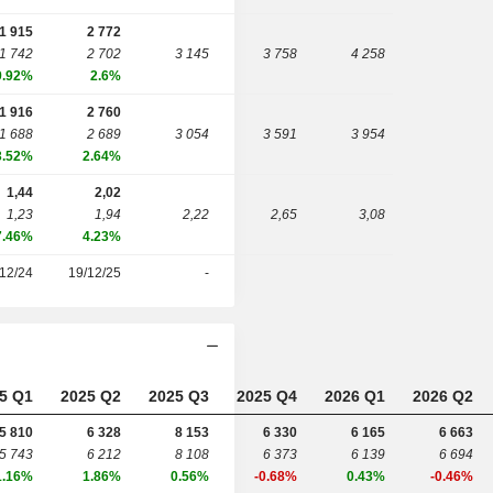
1 915
2 772
1 742
2 702
3 145
3 758
4 258
9.92%
2.6%
1 916
2 760
1 688
2 689
3 054
3 591
3 954
3.52%
2.64%
1,44
2,02
1,23
1,94
2,22
2,65
3,08
7.46%
4.23%
12/24
19/12/25
-
5 Q1
2025 Q2
2025 Q3
2025 Q4
2026 Q1
2026 Q2
5 810
6 328
8 153
6 330
6 165
6 663
5 743
6 212
8 108
6 373
6 139
6 694
1.16%
1.86%
0.56%
-0.68%
0.43%
-0.46%