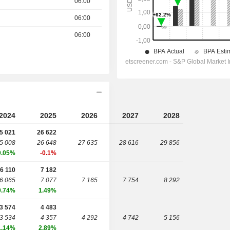
06:00
06:00
06:00
2024
2025
2026
2027
2028
5 021
26 622
5 008
26 648
27 635
28 616
29 856
0.05%
-0.1%
6 110
7 182
6 065
7 077
7 165
7 754
8 292
0.74%
1.49%
3 574
4 483
3 534
4 357
4 292
4 742
5 156
1.14%
2.89%