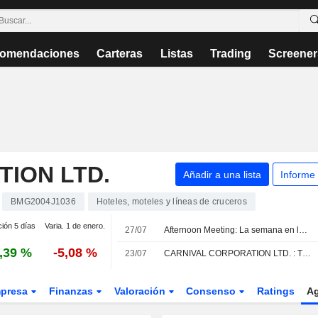
omendaciones
Carteras
Listas
Trading
Screener
ION LTD.
Añadir a una lista
Informe
BMG2004J1036
Hoteles, moteles y líneas de cruceros
ción 5 días
Varia. 1 de enero.
27/07
Afternoon Meeting: La semana en la que todo confluye en Wall Street
,39 %
-5,08 %
23/07
CARNIVAL CORPORATION LTD. : Truist Securities da una recomendación neutral
presa
Finanzas
Valoración
Consenso
Ratings
A