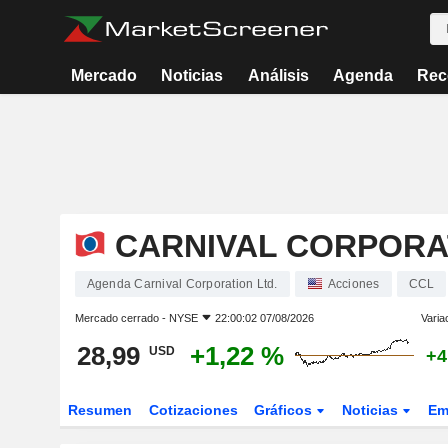
Mercado
Noticias
Análisis
Agenda
Rec
CARNIVAL CORPORAT
Agenda Carnival Corporation Ltd.
Acciones
CCL
Mercado cerrado -
NYSE
22:00:02 07/08/2026
Varia
28,99
+1,22 %
USD
+4
Resumen
Cotizaciones
Gráficos
Noticias
Em