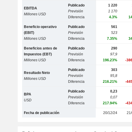
Publicado
1 220
EBITDA
Previsión
1 170
Millones USD
Diferencia
4.3%
1
Beneficio operativo
Publicado
561
(EBIT)
Previsión
523
Millones USD
Diferencia
7.35%
3
Beneficios antes de
Publicado
290
Impuestos (EBT)
Previsión
97,9
Millones USD
Diferencia
196.23%
-38
Publicado
303
Resultado Neto
Previsión
95,8
Millones USD
Diferencia
216.21%
-44
Publicado
0,23
BPA
Previsión
0,07
USD
Diferencia
217.94%
-43
Fecha de publicación
20/12/24
21/