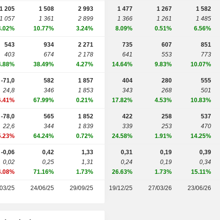
1 205
1 508
2 993
1 477
1 267
1 582
1 057
1 361
2 899
1 366
1 261
1 485
4.02%
10.77%
3.24%
8.09%
0.51%
6.56%
543
934
2 271
735
607
851
403
674
2 178
641
553
773
4.88%
38.49%
4.27%
14.64%
9.83%
10.07%
-71,0
582
1 857
404
280
555
24,8
346
1 853
343
268
501
6.41%
67.99%
0.21%
17.82%
4.53%
10.83%
-78,0
565
1 852
422
258
537
22,6
344
1 839
339
253
470
5.23%
64.24%
0.72%
24.58%
1.91%
14.25%
-0,06
0,42
1,33
0,31
0,19
0,39
0,02
0,25
1,31
0,24
0,19
0,34
4.08%
71.16%
1.73%
26.63%
1.73%
15.11%
03/25
24/06/25
29/09/25
19/12/25
27/03/26
23/06/26