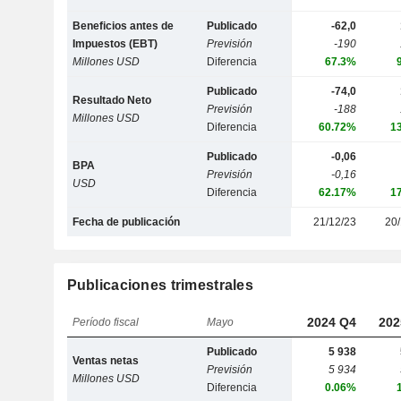
Beneficios antes de
Publicado
-62,0
Impuestos (EBT)
Previsión
-190
Millones USD
Diferencia
67.3%
Publicado
-74,0
Resultado Neto
Previsión
-188
Millones USD
Diferencia
60.72%
1
Publicado
-0,06
BPA
Previsión
-0,16
USD
Diferencia
62.17%
1
Fecha de publicación
21/12/23
20/
Publicaciones trimestrales
2024 Q4
202
Período fiscal
Mayo
Publicado
5 938
Ventas netas
Previsión
5 934
Millones USD
Diferencia
0.06%