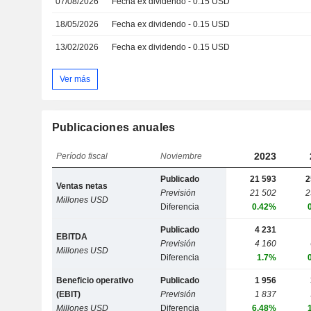
07/08/2026
Fecha ex dividendo - 0.15 USD
18/05/2026
Fecha ex dividendo - 0.15 USD
13/02/2026
Fecha ex dividendo - 0.15 USD
Ver más
Publicaciones anuales
2023
Período fiscal
Noviembre
Publicado
21 593
2
Ventas netas
Previsión
21 502
2
Millones USD
Diferencia
0.42%
Publicado
4 231
EBITDA
Previsión
4 160
Millones USD
Diferencia
1.7%
Beneficio operativo
Publicado
1 956
(EBIT)
Previsión
1 837
Millones USD
Diferencia
6.48%