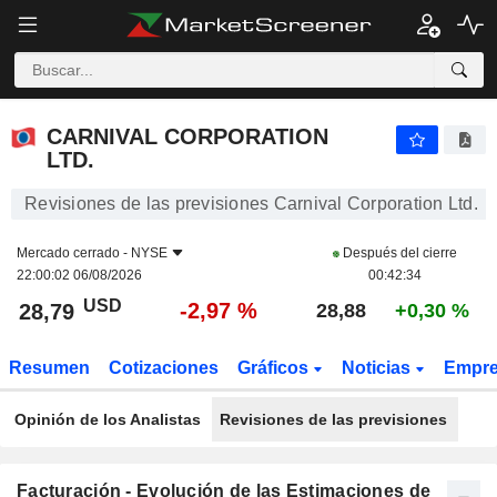
CARNIVAL CORPORATION LTD.
28,79
$
-2,97 %
CARNIVAL CORPORATION
LTD.
Revisiones de las previsiones Carnival Corporation Ltd.
Mercado cerrado -
NYSE
Después del cierre
22:00:02 06/08/2026
00:42:34
USD
-2,97 %
28,79
28,88
+0,30 %
Resumen
Cotizaciones
Gráficos
Noticias
Empr
Opinión de los Analistas
Revisiones de las previsiones
Facturación - Evolución de las Estimaciones de