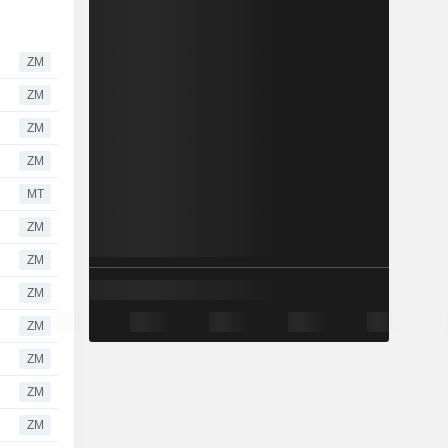
ZM
ZM
ZM
ZM
MT
ZM
ZM
ZM
ZM
ZM
ZM
ZM