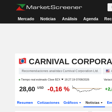
Mercado
Noticias
Análisis
Agenda
Rec
CARNIVAL CORPORAT
Recomendaciones analistas Carnival Corporation Ltd.
Tiempo real estimado
Cboe BZX
18:27:19 07/08/2026
Variac
28,60
-0,16 %
USD
+2
Resumen
Cotizaciones
Gráficos
Noticias
Em