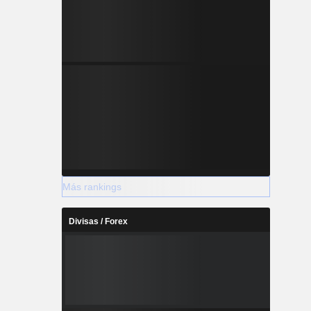
Más rankings
Divisas / Forex