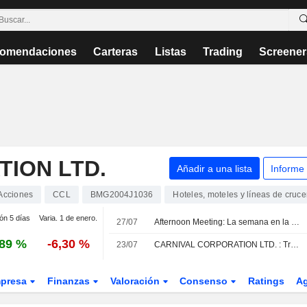
omendaciones
Carteras
Listas
Trading
Screener
ION LTD.
Añadir a una lista
Informe
Acciones
CCL
BMG2004J1036
Hoteles, moteles y líneas de cruce
ión 5 días
Varia. 1 de enero.
27/07
Afternoon Meeting: La semana en la que todo confluye en Wall Street
,89 %
-6,30 %
23/07
CARNIVAL CORPORATION LTD. : Truist Securities da una recomendación neutral
presa
Finanzas
Valoración
Consenso
Ratings
A