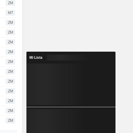
ZM
MT
ZM
ZM
ZM
ZM
Mi Lista
ZM
ZM
ZM
ZM
ZM
ZM
ZM