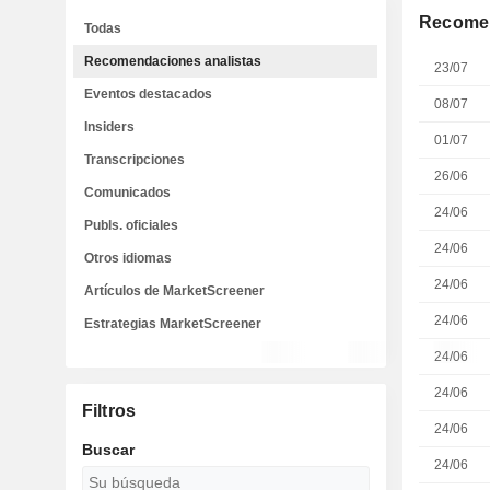
Recomen
Todas
Recomendaciones analistas
23/07
Eventos destacados
08/07
Insiders
01/07
Transcripciones
26/06
Comunicados
24/06
Publs. oficiales
24/06
Otros idiomas
24/06
Artículos de MarketScreener
24/06
Estrategias MarketScreener
24/06
24/06
Filtros
24/06
Buscar
24/06