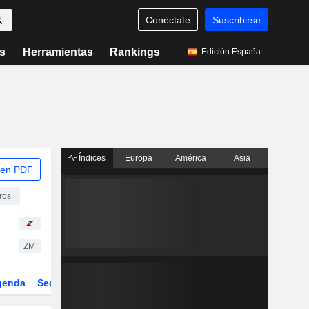
Conéctate
Suscribirse
s
Herramientas
Rankings
Edición España
Índices
Europa
América
Asia
 en PDF
ros
ZM
genda
Sector
Derivados
ETFs