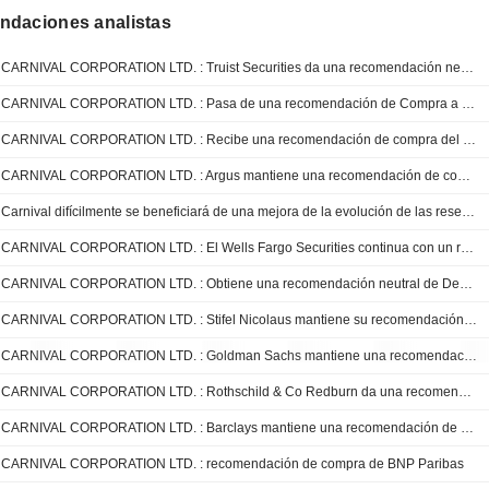
daciones analistas
CARNIVAL CORPORATION LTD. : Truist Securities da una recomendación neutral
CARNIVAL CORPORATION LTD. : Pasa de una recomendación de Compra a Neutral por BMO Capital
CARNIVAL CORPORATION LTD. : Recibe una recomendación de compra del Tigress Financial
CARNIVAL CORPORATION LTD. : Argus mantiene una recomendación de compra.
Carnival difícilmente se beneficiará de una mejora de la evolución de las reservas en 2026, según Union de Bancos Suizos
CARNIVAL CORPORATION LTD. : El Wells Fargo Securities continua con un recomendación de compra
CARNIVAL CORPORATION LTD. : Obtiene una recomendación neutral de Deutsche Bank Securities
CARNIVAL CORPORATION LTD. : Stifel Nicolaus mantiene su recomendación de compra
CARNIVAL CORPORATION LTD. : Goldman Sachs mantiene una recomendación de compra.
CARNIVAL CORPORATION LTD. : Rothschild & Co Redburn da una recomendación de compra
CARNIVAL CORPORATION LTD. : Barclays mantiene una recomendación de compra.
CARNIVAL CORPORATION LTD. : recomendación de compra de BNP Paribas