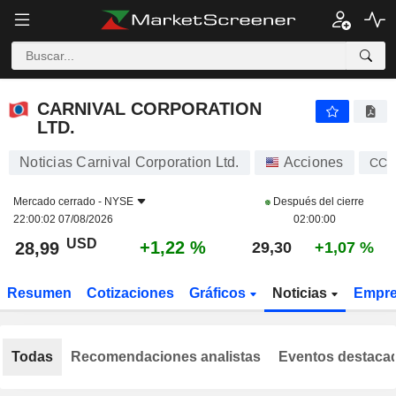
CARNIVAL CORPORATION LTD.
28,99
$
+1,22 %
CARNIVAL CORPORATION
LTD.
Noticias Carnival Corporation Ltd.
Acciones
CCL
Mercado cerrado -
NYSE
Después del cierre
22:00:02 07/08/2026
02:00:00
USD
+1,22 %
28,99
29,30
+1,07 %
Resumen
Cotizaciones
Gráficos
Noticias
Empr
Todas
Recomendaciones analistas
Eventos destaca