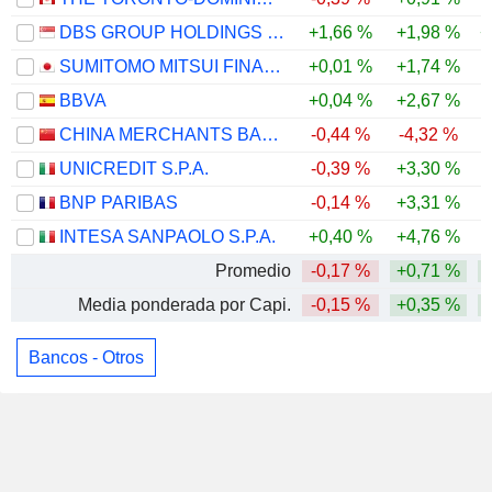
DBS GROUP HOLDINGS LTD
+1,66 %
+1,98 %
+
SUMITOMO MITSUI FINANCIAL GROUP, INC.
+0,01 %
+1,74 %
BBVA
+0,04 %
+2,67 %
CHINA MERCHANTS BANK CO., LTD.
-0,44 %
-4,32 %
UNICREDIT S.P.A.
-0,39 %
+3,30 %
BNP PARIBAS
-0,14 %
+3,31 %
INTESA SANPAOLO S.P.A.
+0,40 %
+4,76 %
Promedio
-0,17 %
+0,71 %
Media ponderada por Capi.
-0,15 %
+0,35 %
Bancos - Otros