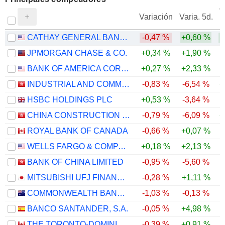
V
Variación
Varia. 5d.
CATHAY GENERAL BANCORP
-0,47 %
+0,60 %
JPMORGAN CHASE & CO.
+0,34 %
+1,90 %
BANK OF AMERICA CORPORATION
+0,27 %
+2,33 %
INDUSTRIAL AND COMMERCIAL BANK OF CHINA LIMITED
-0,83 %
-6,54 %
+
HSBC HOLDINGS PLC
+0,53 %
-3,64 %
CHINA CONSTRUCTION BANK CORPORATION
-0,79 %
-6,09 %
+
ROYAL BANK OF CANADA
-0,66 %
+0,07 %
WELLS FARGO & COMPANY
+0,18 %
+2,13 %
BANK OF CHINA LIMITED
-0,95 %
-5,60 %
MITSUBISHI UFJ FINANCIAL GROUP, INC.
-0,28 %
+1,11 %
COMMONWEALTH BANK OF AUSTRALIA
-1,03 %
-0,13 %
BANCO SANTANDER, S.A.
-0,05 %
+4,98 %
THE TORONTO-DOMINION BANK
-0,39 %
+0,91 %