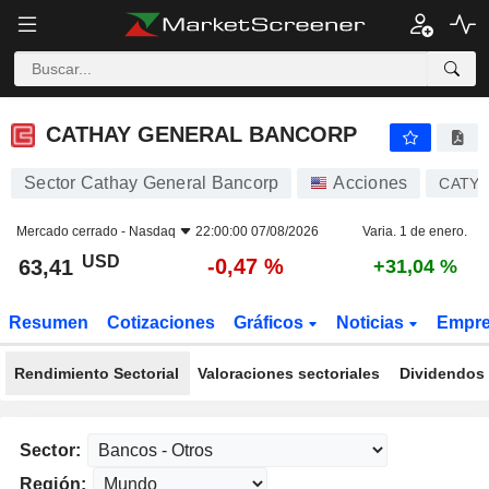
CATHAY GENERAL BANCORP
63,41
$
-0,47 %
CATHAY GENERAL BANCORP
Sector Cathay General Bancorp
Acciones
CATY
Mercado cerrado -
Nasdaq
22:00:00 07/08/2026
Varia. 1 de enero.
USD
-0,47 %
63,41
+31,04 %
Resumen
Cotizaciones
Gráficos
Noticias
Empr
Rendimiento Sectorial
Valoraciones sectoriales
Dividendos 
Sector:
Región: