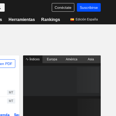
Conéctate
Suscribirse
s
Herramientas
Rankings
Edición España
Índices
Europa
América
Asia
 en PDF
MT
MT
genda
Sector
Derivados
ETFs