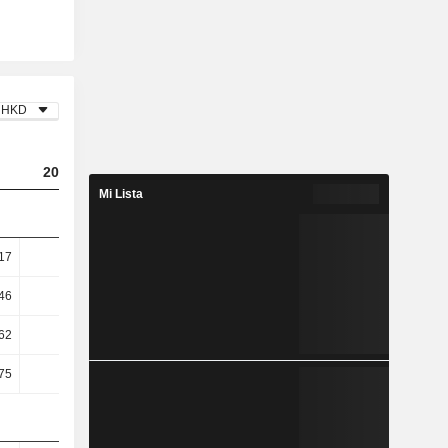
HKD
2023
2024
2025
Mi Lista
17
4,58
4,77
5,05
46
6,03
6,61
7,32
,62
15,81
17,57
19,23
,75
17,38
18,7
19,23