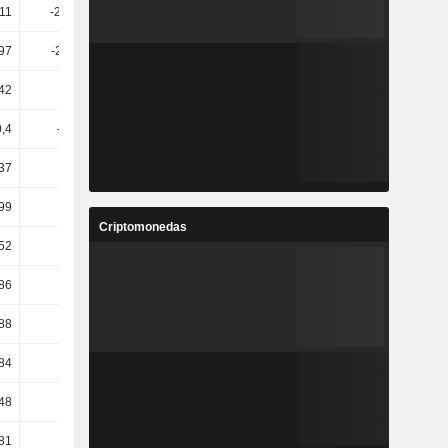
11
-232,84
24,17
16,04
97
-211,88
5,92
21,45
42
11,7
5,71
10,86
0,4
-14,95
43,33
34,49
,37
-2,62
0,32
1,2
,99
-3,76
-1,65
3,39
Criptomonedas
,52
54,14
6,54
20,18
,86
35,49
4,42
14,5
88
48,06
-10,86
7,82
84
82,38
35,38
6,77
48
4,41
-36,05
24,32
81
6,11
-32,2
17,33