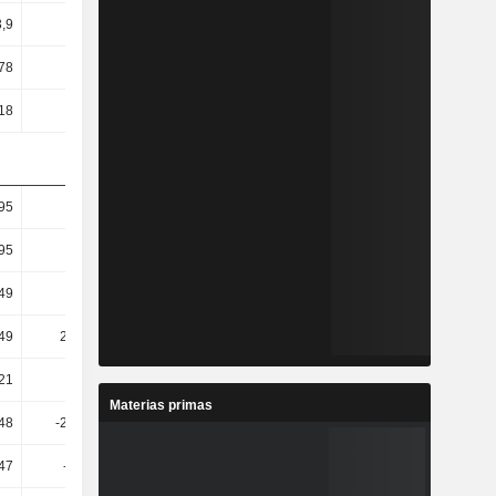
3,9
2,13
2,35
1,87
78
3,81
4,44
3,9
18
2,94
3,75
3,09
95
85,13
10,46
11,88
95
62,35
-1,7
0,06
49
99,95
1,96
4,22
49
274,19
1,45
6,82
21
274,5
1,46
6,8
Materias primas
48
-247,84
1
9,51
47
-247,8
1,01
9,51