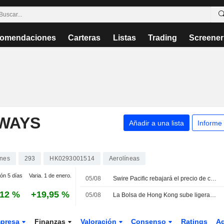
omendaciones
Carteras
Listas
Trading
Screener
RWAYS
Añadir a una lista
Informe
ones
293
HK0293001514
Aerolíneas
ión 5 días
Varia. 1 de enero.
05/08
Swire Pacific rebajará el precio de canje de sus bonos de 4.700 millones HKD tras el dividendo de Cathay Pacific
,12 %
+19,95 %
05/08
La Bolsa de Hong Kong sube ligeramente; Cathay Pacific repunta tras disparar su beneficio
presa
Finanzas
Valoración
Consenso
Ratings
A