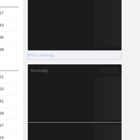
27
0,53
0,6
0,67
43
0,83
0,9
1
86
22,22
22,62
23,35
39
58,31
61,03
51,8
Más rankings
Rankings
61
0,5
0,38
0,38
55
0,47
0,35
0,35
41
0,58
0,47
0,43
39
16,43
16,18
15,63
37
6,26
6
7,05
24
38,12
37,7
36,67