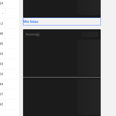
14
35,07
31,21
27,91
-
-
-
-
Mis listas
,2
21,66
19,98
18,62
96
13,76
12,63
12,06
Rankings
95
13,76
12,63
12,05
,83
10,36
9,47
9,27
,83
10,36
9,47
9,27
,03
9,6
9,2
9,27
,44
5,4
6,06
6,29
07
20,86
12,03
13,37
92
23,4
14,36
15,06