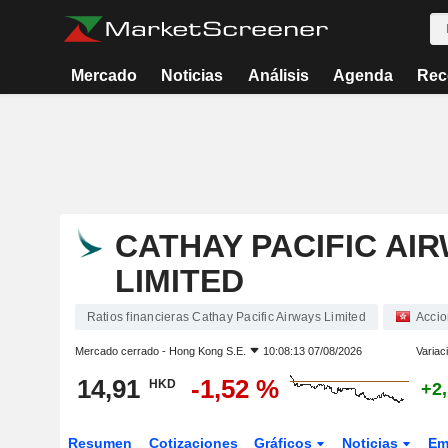
Mercado
Noticias
Análisis
Agenda
Rec
CATHAY PACIFIC AI
LIMITED
Ratios financieras Cathay Pacific Airways Limited
Acci
Mercado cerrado -
Hong Kong S.E.
10:08:13 07/08/2026
Variac
14,91
-1,52 %
HKD
+2
Resumen
Cotizaciones
Gráficos
Noticias
Em