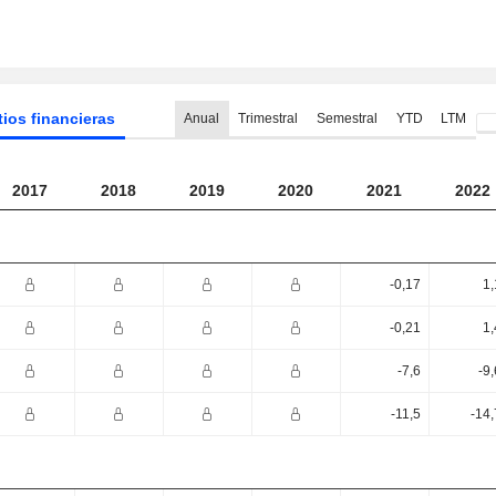
tios financieras
Anual
Trimestral
Semestral
YTD
LTM
2017
2018
2019
2020
2021
2022
-0,17
1,
-0,21
1,
-7,6
-9
-11,5
-14