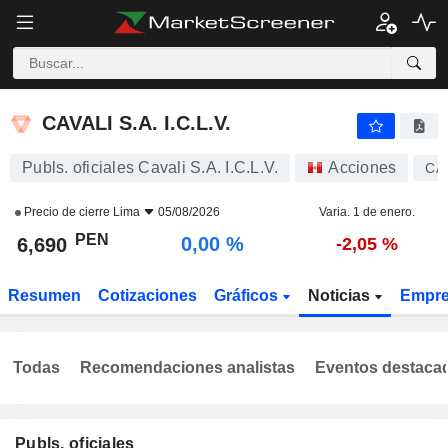
CAVALI S.A. I.C.L.V.
6,690
S/.
0,00 %
CAVALI S.A. I.C.L.V.
Publs. oficiales Cavali S.A. I.C.L.V.
Acciones
CA
Precio de cierre
Lima
05/08/2026
Varia. 1 de enero.
PEN
0,00 %
6,690
-2,05 %
Resumen
Cotizaciones
Gráficos
Noticias
Empr
Todas
Recomendaciones analistas
Eventos destaca
Publs. oficiales