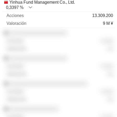
Yinhua Fund Management Co., Ltd.
0,3397 %
13.309.200
9 M ¥
░░░░░░░░░░░░░░░░░░░░
░ ░░░
░░
░░░░░░░░░░░░░░░░░░░░
░ ░░░
░░
░░░░░░░░░░░░░░░░░░░░░░░░░░░
░ ░░░
░░
░░░░░░░░░░░░░░░░░
░ ░░░