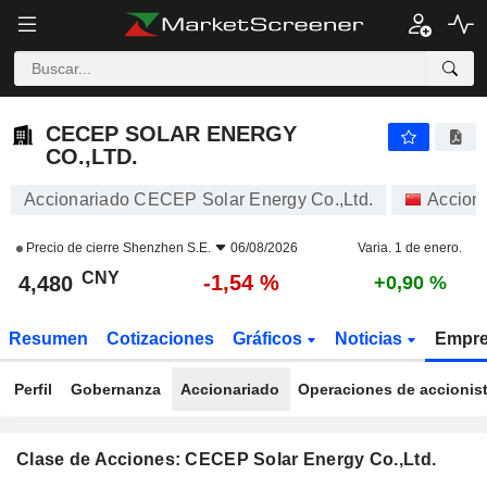
CECEP SOLAR ENERGY CO.,LTD.
4,480
¥
-1,54 %
CECEP SOLAR ENERGY
CO.,LTD.
Accionariado CECEP Solar Energy Co.,Ltd.
Accion
Precio de cierre
Shenzhen S.E.
06/08/2026
Varia. 1 de enero.
CNY
-1,54 %
4,480
+0,90 %
Resumen
Cotizaciones
Gráficos
Noticias
Empr
Perfil
Gobernanza
Accionariado
Operaciones de accionis
Clase de Acciones: CECEP Solar Energy Co.,Ltd.