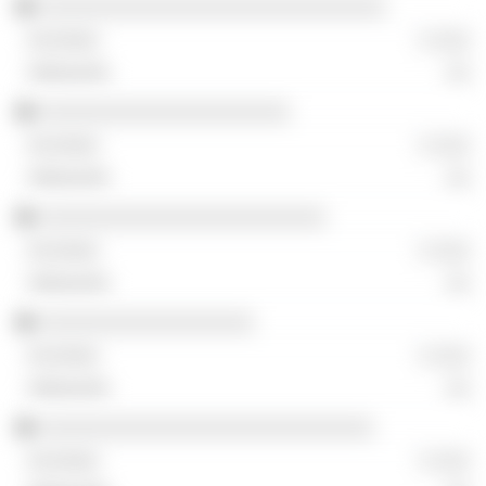
░░░░░░░░░░░░░░░░░░░░░░░░░░░░░
░ ░░░
░░
░░░░░░░░░░░░░░░░░░░░░
░ ░░░
░░
░░░░░░░░░░░░░░░░░░░░░░░░
░ ░░░
░░
░░░░░░░░░░░░░░░░░░
░ ░░░
░░
░░░░░░░░░░░░░░░░░░░░░░░░░░░░
░ ░░░