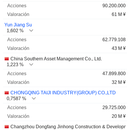
90.200.000
61 M ¥
Yun Jiang Su
1,602 %
62.779.108
43 M ¥
China Southern Asset Management Co., Ltd.
1,223 %
47.899.800
32 M ¥
CHONGQING TAIJI INDUSTRY(GROUP) CO.,LTD
0,7587 %
29.725.000
20 M ¥
Changzhou Dongfang Jinhong Construction & Developmen