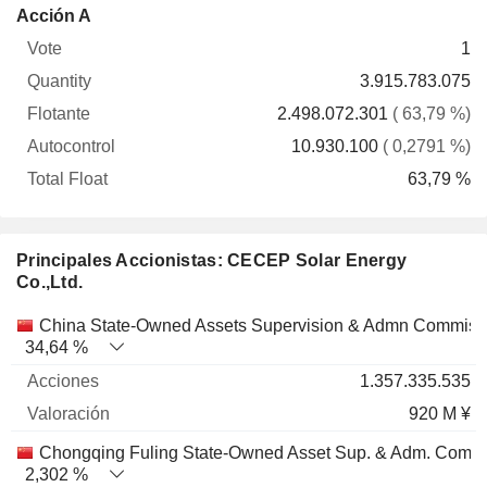
Total
Acción A
Vote
Quantity
Flotante
Autocontrol
Float
1
3.915.783.075
2.498.072.301
( 63,79 %)
10.930.100
( 0,2791 %)
63,79 %
Principales Accionistas: CECEP Solar Energy
Co.,Ltd.
Nombre
Acciones
%
Valoración
China State-Owned Assets Supervision & Admn Commiss
34,64 %
1.357.335.535
920 M ¥
Chongqing Fuling State-Owned Asset Sup. & Adm. Comm
2,302 %