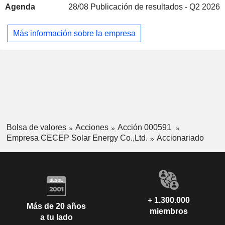
Agenda
28/08
Publicación de resultados - Q2 2026
mercado de Asia-Pacífico y otras regiones.
Más información sobre la empresa
Bolsa de valores
Acciones
Acción 000591
Empresa CECEP Solar Energy Co.,Ltd.
Accionariado
+ 1.300.000
Más de 20 años
miembros
a tu lado