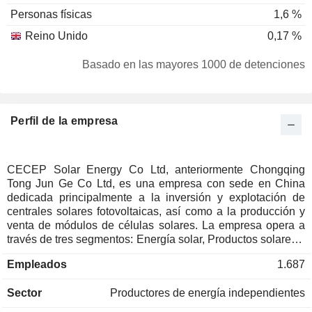
Personas físicas
1,6 %
Reino Unido
0,17 %
Basado en las mayores 1000 de detenciones
Perfil de la empresa
CECEP Solar Energy Co Ltd, anteriormente Chongqing
Tong Jun Ge Co Ltd, es una empresa con sede en China
dedicada principalmente a la inversión y explotación de
centrales solares fotovoltaicas, así como a la producción y
venta de módulos de células solares. La empresa opera a
través de tres segmentos: Energía solar, Productos solares y
Otros. Entre los principales productos de la empresa se
Empleados
1.687
incluyen la energía eléctrica y los componentes
fotovoltaicos. Los productos de la empresa se utilizan
Sector
Productores de energía independientes
principalmente en los mercados nacionales y extranjeros, y
se venden sobre todo en el extranjero, en Europa, el