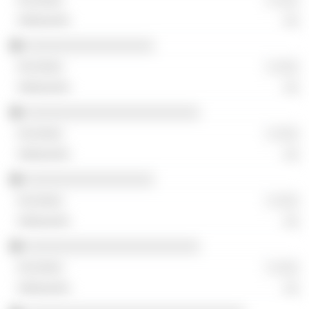
░░
░░░░░░░░░░░░░░░░░
░ ░░░
░░
░░░░░░░░░░░░░░░░░░░░░░░
░ ░░░
░░
░░░░░░░░░░░░░░░░░
░ ░░░
░░
░░░░░░░░░░░░░░░░░░░░░░░
░ ░░░
░░