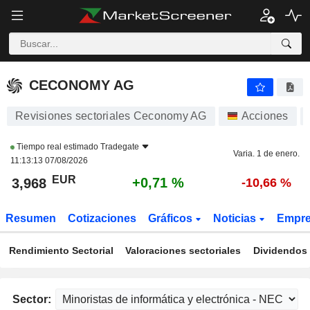
CECONOMY AG
3,968
€
+0,71 %
CECONOMY AG
Revisiones sectoriales Ceconomy AG
Acciones
Tiempo real estimado
Tradegate
Varia. 1 de enero.
11:13:13 07/08/2026
EUR
+0,71 %
3,968
-10,66 %
Resumen
Cotizaciones
Gráficos
Noticias
Empr
Rendimiento Sectorial
Valoraciones sectoriales
Dividendos 
Sector: