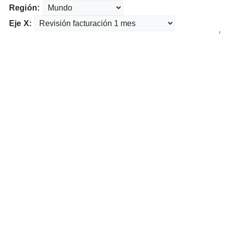
Región:
Eje X: