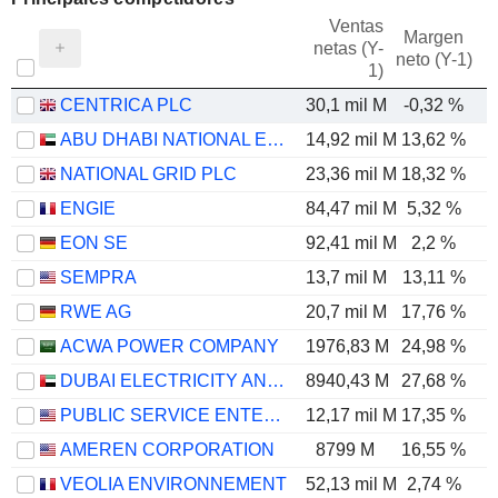
Ventas
Margen
netas (Y-
E
neto (Y-1)
1)
CENTRICA PLC
30,1 mil M
-0,32 %
ABU DHABI NATIONAL ENERGY COMPANY
14,92 mil M
13,62 %
NATIONAL GRID PLC
23,36 mil M
18,32 %
ENGIE
84,47 mil M
5,32 %
EON SE
92,41 mil M
2,2 %
SEMPRA
13,7 mil M
13,11 %
RWE AG
20,7 mil M
17,76 %
ACWA POWER COMPANY
1976,83 M
24,98 %
DUBAI ELECTRICITY AND WATER AUTHORITY
8940,43 M
27,68 %
PUBLIC SERVICE ENTERPRISE GROUP, INC.
12,17 mil M
17,35 %
AMEREN CORPORATION
8799 M
16,55 %
VEOLIA ENVIRONNEMENT
52,13 mil M
2,74 %