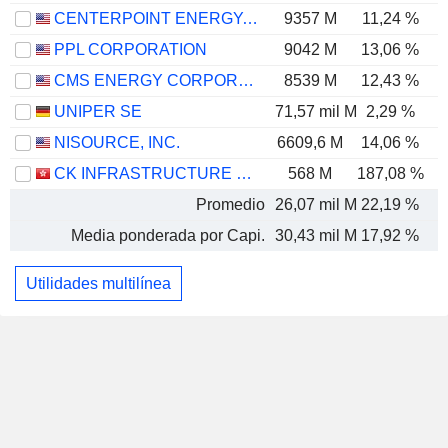
CENTERPOINT ENERGY, INC.
9357 M
11,24 %
PPL CORPORATION
9042 M
13,06 %
CMS ENERGY CORPORATION
8539 M
12,43 %
UNIPER SE
71,57 mil M
2,29 %
NISOURCE, INC.
6609,6 M
14,06 %
CK INFRASTRUCTURE HOLDINGS LIMITED
568 M
187,08 %
Promedio
26,07 mil M
22,19 %
Media ponderada por Capi.
30,43 mil M
17,92 %
Utilidades multilínea