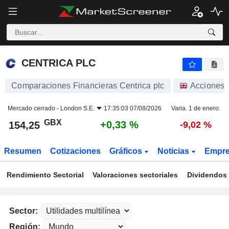
CENTRICA PLC
154,25
p
+0,33 %
CENTRICA PLC
Comparaciones Financieras Centrica plc
Acciones
Mercado cerrado -
London S.E.
17:35:03 07/08/2026
Varia. 1 de enero.
GBX
+0,33 %
154,25
-9,02 %
Resumen
Cotizaciones
Gráficos
Noticias
Empr
Rendimiento Sectorial
Valoraciones sectoriales
Dividendos 
Sector:
Región: