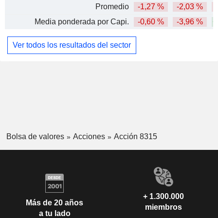
Promedio
-1,27 %
-2,03 %
Media ponderada por Capi.
-0,60 %
-3,96 %
+
Ver todos los resultados del sector
Bolsa de valores
Acciones
Acción 8315
+ 1.300.000
Más de 20 años
miembros
a tu lado