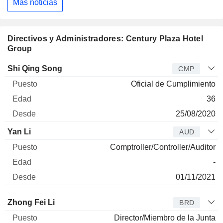
Más noticias
Directivos y Administradores: Century Plaza Hotel
Group
Director
Puesto
Edad
Desde
Shi Qing Song
CMP
Oficial de Cumplimiento
36
25/08/2020
Yan Li
AUD
Comptroller/Controller/Auditor
-
01/11/2021
Administrador
Puesto
Edad
Desde
Zhong Fei Li
BRD
Director/Miembro de la Junta