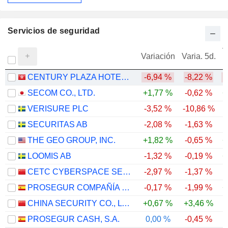
Servicios de seguridad
V
Variación
Varia. 5d.
CENTURY PLAZA HOTEL GROUP
-6,94 %
-8,22 %
-
SECOM CO., LTD.
+1,77 %
-0,62 %
+
VERISURE PLC
-3,52 %
-10,86 %
SECURITAS AB
-2,08 %
-1,63 %
THE GEO GROUP, INC.
+1,82 %
-0,65 %
+
LOOMIS AB
-1,32 %
-0,19 %
+
CETC CYBERSPACE SECURITY TECHNOLOGY CO., LTD.
-2,97 %
-1,37 %
-
PROSEGUR COMPAÑÍA DE SEGURIDAD, S.A.
-0,17 %
-1,99 %
+
CHINA SECURITY CO., LTD.
+0,67 %
+3,46 %
-
PROSEGUR CASH, S.A.
0,00 %
-0,45 %
-