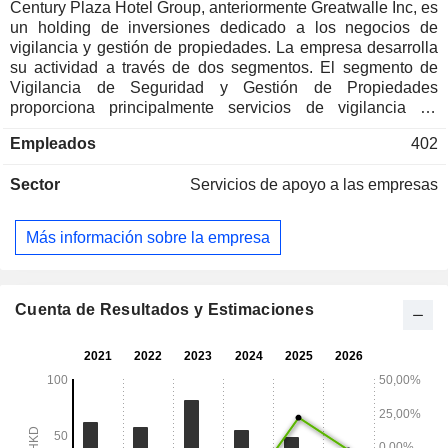
Century Plaza Hotel Group, anteriormente Greatwalle Inc, es
un holding de inversiones dedicado a los negocios de
vigilancia y gestión de propiedades. La empresa desarrolla
su actividad a través de dos segmentos. El segmento de
Vigilancia de Seguridad y Gestión de Propiedades
proporciona principalmente servicios de vigilancia de
seguridad y de gestión de propiedades. El segmento de
Empleados
402
Gestión de Activos proporciona principalmente servicios de
consultoría empresarial y de gestión de activos.
Sector
Servicios de apoyo a las empresas
Más información sobre la empresa
Cuenta de Resultados y Estimaciones