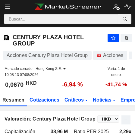
CENTURY PLAZA HOTEL GROUP
0,0670
$
-6,94 %
CENTURY PLAZA HOTEL
GROUP
Acciones Century Plaza Hotel Group
Acciones
8
Mercado cerrado -
Hong Kong S.E.
Varia. 1 de
10:08:13 07/08/2026
enero.
HKD
-6,94 %
0,0670
-41,74 %
Resumen
Cotizaciones
Gráficos
Noticias
Empr
Valoración: Century Plaza Hotel Group
Capitalización
38,96 M
Ratio PER 2025
2,29x