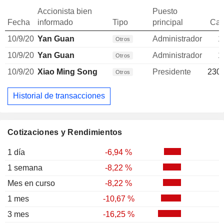
Accionista bien
Puesto
Fecha
informado
Tipo
principal
Can
10/9/20
Yan Guan
Administrador
1
Otros
10/9/20
Yan Guan
Administrador
1
Otros
10/9/20
Xiao Ming Song
Presidente
230.
Otros
Historial de transacciones
Cotizaciones y Rendimientos
1 día
-6,94 %
1 semana
-8,22 %
Mes en curso
-8,22 %
1 mes
-10,67 %
3 mes
-16,25 %