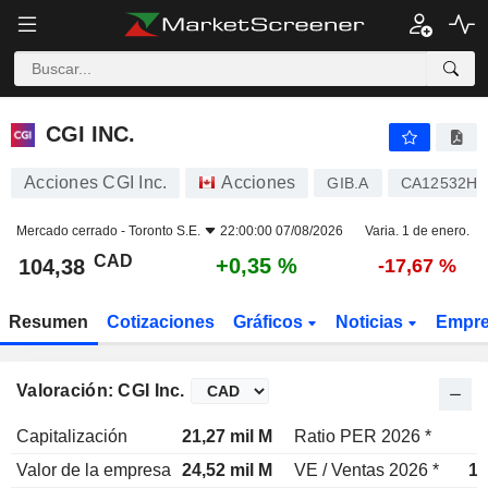
CGI INC.
104,38
$
+0,35 %
CGI INC.
Acciones CGI Inc.
Acciones
GIB.A
CA12532H1
Mercado cerrado -
Toronto S.E.
22:00:00 07/08/2026
Varia. 1 de enero.
CAD
+0,35 %
104,38
-17,67 %
Resumen
Cotizaciones
Gráficos
Noticias
Empr
Valoración: CGI Inc.
Capitalización
21,27 mil M
Ratio PER 2026 *
Valor de la empresa
24,52 mil M
VE / Ventas 2026 *
1,