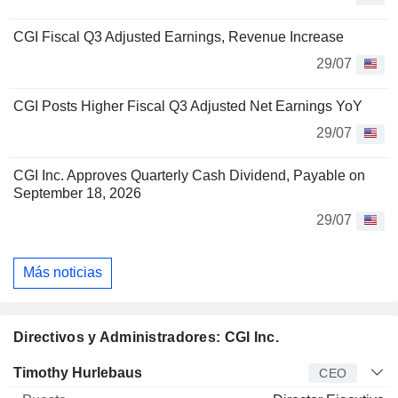
CGI Fiscal Q3 Adjusted Earnings, Revenue Increase
29/07
CGI Posts Higher Fiscal Q3 Adjusted Net Earnings YoY
29/07
CGI Inc. Approves Quarterly Cash Dividend, Payable on
September 18, 2026
29/07
Más noticias
Directivos y Administradores: CGI Inc.
Director
Puesto
Edad
Desde
Timothy Hurlebaus
CEO