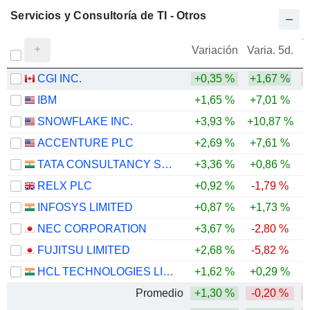
Servicios y Consultoría de TI - Otros
V
Variación
Varia. 5d.
CGI INC.
+0,35 %
+1,67 %
-
IBM
+1,65 %
+7,01 %
SNOWFLAKE INC.
+3,93 %
+10,87 %
+
ACCENTURE PLC
+2,69 %
+7,61 %
-
TATA CONSULTANCY SERVICES LTD.
+3,36 %
+0,86 %
-
RELX PLC
+0,92 %
-1,79 %
-
INFOSYS LIMITED
+0,87 %
+1,73 %
-
NEC CORPORATION
+3,67 %
-2,80 %
FUJITSU LIMITED
+2,68 %
-5,82 %
HCL TECHNOLOGIES LIMITED
+1,62 %
+0,29 %
Promedio
+1,30 %
-0,20 %