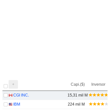
Capi.($)
Inversor
CGI INC.
15,31 mil M
IBM
224 mil M