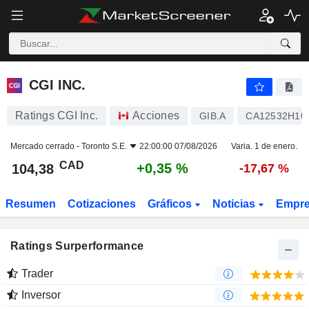
CGI INC.
104,38
$
+0,35 %
CGI INC.
Ratings CGI Inc.
Acciones
GIB.A
CA12532H10
Mercado cerrado -
Toronto S.E.
22:00:00 07/08/2026
Varia. 1 de enero.
CAD
+0,35 %
104,38
-17,67 %
Resumen
Cotizaciones
Gráficos
Noticias
Empr
Ratings Surperformance
Trader
Inversor