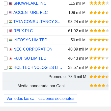
SNOWFLAKE INC.
115 mil M
ACCENTURE PLC
108 mil M
TATA CONSULTANCY SERVICES LTD.
93,24 mil M
RELX PLC
61,92 mil M
INFOSYS LIMITED
50 mil M
NEC CORPORATION
40,89 mil M
FUJITSU LIMITED
40,43 mil M
HCL TECHNOLOGIES LIMITED
38,57 mil M
Promedio
78,6 mil M
Media ponderada por Capi.
Ver todas las calificaciones sectoriales