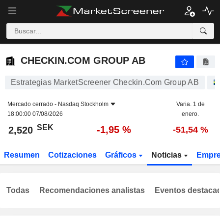
CHECKIN.COM GROUP AB
2,520
kr
-1,95 %
CHECKIN.COM GROUP AB
Estrategias MarketScreener Checkin.Com Group AB
Mercado cerrado -
Nasdaq Stockholm
Varia. 1 de
18:00:00 07/08/2026
enero.
SEK
-1,95 %
2,520
-51,54 %
Resumen
Cotizaciones
Gráficos
Noticias
Empr
Todas
Recomendaciones analistas
Eventos destaca