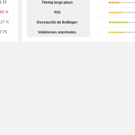
1,15
Timing largo plazo
,65 %
RSI
,27 %
Desviación de Bollinger
7,75
Volúmenes anormales