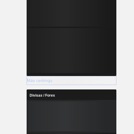
Más rankings
Divisas / Forex