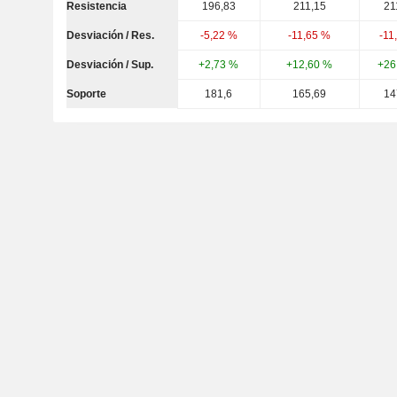
Resistencia
196,83
211,15
21
Desviación / Res.
-5,22 %
-11,65 %
-11
Desviación / Sup.
+2,73 %
+12,60 %
+26
Soporte
181,6
165,69
14