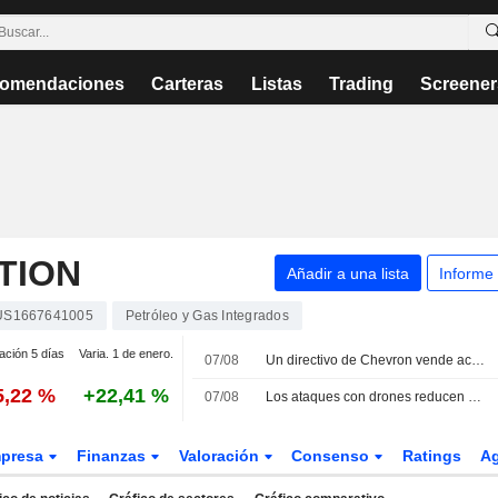
omendaciones
Carteras
Listas
Trading
Screener
TION
Añadir a una lista
Informe
US1667641005
Petróleo y Gas Integrados
ación 5 días
Varia. 1 de enero.
07/08
Un directivo de Chevron vende acciones por valor de 1.037.266 USD, según los registros de la SEC
5,22 %
+22,41 %
07/08
Los ataques con drones reducen un 20% la carga de crudo del consorcio CPC en julio
presa
Finanzas
Valoración
Consenso
Ratings
A