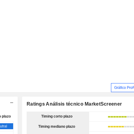
Gráfico Pro
Ratings Análisis técnico MarketScreener
o plazo
Timing corto plazo
utral
Timing mediano plazo