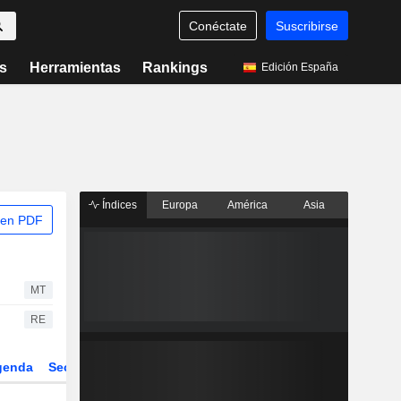
Conéctate
Suscribirse
s
Herramientas
Rankings
Edición España
Índices
Europa
América
Asia
 en PDF
MT
RE
genda
Sector
Derivados
ETFs