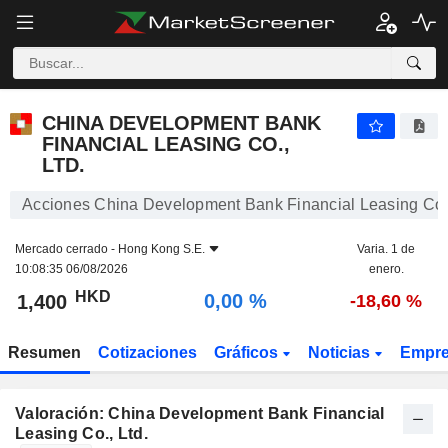
CHINA DEVELOPMENT BANK FINANCIAL LEASING CO., LTD.
1,400
$
0,00 %
CHINA DEVELOPMENT BANK
FINANCIAL LEASING CO.,
LTD.
Acciones China Development Bank Financial Leasing Co.,
Mercado cerrado -
Hong Kong S.E.
Varia. 1 de
10:08:35 06/08/2026
enero.
HKD
0,00 %
1,400
-18,60 %
Resumen
Cotizaciones
Gráficos
Noticias
Empr
Valoración: China Development Bank Financial
Leasing Co., Ltd.