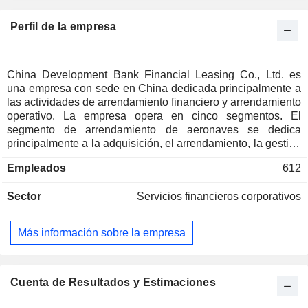
Perfil de la empresa
China Development Bank Financial Leasing Co., Ltd. es
una empresa con sede en China dedicada principalmente a
las actividades de arrendamiento financiero y arrendamiento
operativo. La empresa opera en cinco segmentos. El
segmento de arrendamiento de aeronaves se dedica
principalmente a la adquisición, el arrendamiento, la gestión
y la enajenación de aeronaves comerciales. El segmento de
Empleados
612
arrendamiento para el desarrollo regional se dedica
principalmente al arrendamiento de instalaciones urbanas y
Sector
Servicios financieros corporativos
de transporte, así como de equipos industriales
desarrollados en regiones de servicio que cuentan con el
respaldo de políticas nacionales. El segmento de
Más información sobre la empresa
arrendamiento de buques se dedica principalmente al
arrendamiento de buques. El segmento de finanzas
inclusivas se dedica principalmente al arrendamiento de
vehículos distintos de aeronaves y buques, así como de
Cuenta de Resultados y Estimaciones
maquinaria de construcción y agrícola. El segmento de