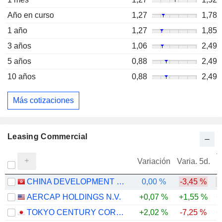
Año en curso
1,27
1,78
1 año
1,27
1,85
3 años
1,06
2,49
5 años
0,88
2,49
10 años
0,88
2,49
Más cotizaciones
Leasing Commercial
V
Variación
Varia. 5d.
CHINA DEVELOPMENT BANK FINANCIAL LEASING CO., LTD.
0,00 %
-3,45 %
-
AERCAP HOLDINGS N.V.
+0,07 %
+1,55 %
+
TOKYO CENTURY CORPORATION
+2,02 %
-7,25 %
+