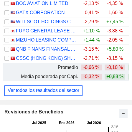
BOC AVIATION LIMITED
-2,13 %
-4,35 %
GATX CORPORATION
-0,41 %
-1,60 %
+
WILLSCOT HOLDINGS CORPORATION
-2,79 %
+7,45 %
FUYO GENERAL LEASE CO., LTD.
+1,10 %
-3,88 %
MIZUHO LEASING COMPANY, LIMITED
+1,44 %
-2,05 %
+
QNB FINANS FINANSAL KIRALAMA
-3,15 %
+5,80 %
-
CSSC (HONG KONG) SHIPPING COMPANY LIMITED
-2,71 %
-3,15 %
Promedio
-0,66 %
-0,10 %
Media ponderada por Capi.
-0,32 %
+0,88 %
+
Ver todos los resultados del sector
Revisiones de Beneficios