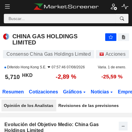
CHINA GAS HOLDINGS LIMITED
5,710
$
-2,89 %
CHINA GAS HOLDINGS
LIMITED
Consenso China Gas Holdings Limited
Acciones
Diferido
Hong Kong S.E.
07:57:46 07/08/2026
Varia. 1 de enero.
HKD
-2,89 %
5,710
-25,59 %
Resumen
Cotizaciones
Gráficos
Noticias
Empr
Opinión de los Analistas
Revisiones de las previsiones
Evolución del Objetivo Medio: China Gas
Holdings Limited