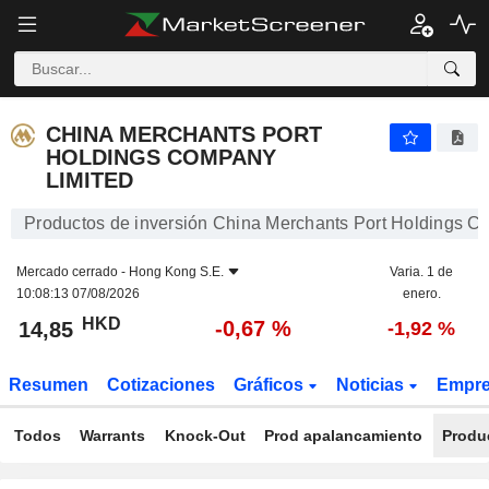
CHINA MERCHANTS PORT HOLDINGS COMPANY LIMITED
14,85
$
-0,67 %
CHINA MERCHANTS PORT
HOLDINGS COMPANY
LIMITED
Productos de inversión China Merchants Port Holdings C
Mercado cerrado -
Hong Kong S.E.
Varia. 1 de
10:08:13 07/08/2026
enero.
HKD
-0,67 %
14,85
-1,92 %
Resumen
Cotizaciones
Gráficos
Noticias
Empr
Todos
Warrants
Knock-Out
Prod apalancamiento
Produ