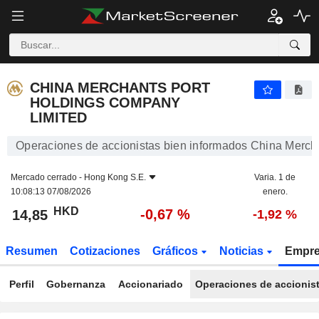
CHINA MERCHANTS PORT HOLDINGS COMPANY LIM
CHINA MERCHANTS PORT
HOLDINGS COMPANY
LIMITED
Operaciones de accionistas bien informados China Merch
Mercado cerrado -
Hong Kong S.E.
Varia. 1 de
10:08:13 07/08/2026
enero.
HKD
-0,67 %
14,85
-1,92 %
Resumen
Cotizaciones
Gráficos
Noticias
Empr
Perfil
Gobernanza
Accionariado
Operaciones de accionis