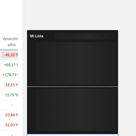
Mi Lista
Variación 5
Variación
Capi.($)
años
10 años
-46,32 %
-
1973,34 M
+69,17 %
+238,19 %
144 mil M
+178,73 %
+1.096,93 %
45,86 mil M
-18,15 %
+106,29 %
14,92 mil M
+3,70 %
-7,24 %
9115,69 M
-
-
7665,69 M
-23,88 %
-18,81 %
2263,63 M
-31,03 %
-
2053,19 M
-
-
1862,88 M