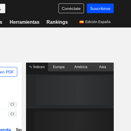
Conéctate
Suscribirse
s
Herramientas
Rankings
Edición España
Índices
Europa
América
Asia
 en PDF
CI
CI
genda
Sector
ETFs