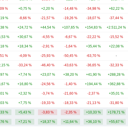
,09 %
+0,75 %
+2,20 %
-14,48 %
-34,98 %
+62,22 %
,19 %
-8,66 %
-21,57 %
-19,26 %
-18,07 %
-37,44 %
,38 %
+24,72 %
+44,54 %
+107,65 %
+154,83 %
+2.511,24 %
,53 %
+30,67 %
-4,55 %
-6,67 %
-22,22 %
-15,52 %
,18 %
+18,34 %
-2,91 %
-1,64 %
+35,44 %
+22,08 %
,51 %
-4,09 %
-25,93 %
-50,45 %
-63,70 %
-
,15 %
-33,24 %
-46,40 %
-43,63 %
-36,65 %
-32,33 %
,97 %
+7,74 %
+23,07 %
+38,20 %
+41,90 %
+288,28 %
,67 %
+16,80 %
-24,56 %
-1,40 %
+194,44 %
+362,88 %
,01 %
+2,32 %
-3,74 %
-21,60 %
-2,37 %
+35,01 %
,03 %
+7,75 %
-19,33 %
-18,33 %
-21,13 %
-31,80 %
,33 %
+5,43 %
-3,83 %
-2,35 %
+10,33 %
+178,71 %
,76 %
+7,21 %
+18,37 %
+11,64 %
+36,10 %
+55,67 %