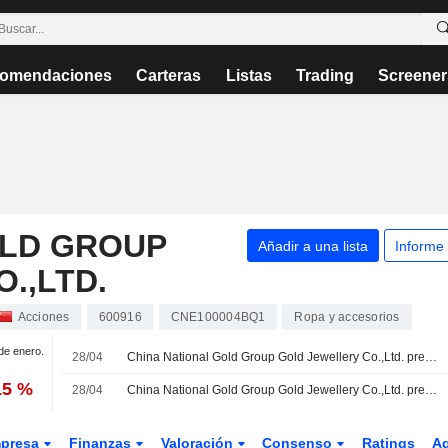
omendaciones
Carteras
Listas
Trading
Screener
OLD GROUP
Añadir a una lista
Informe
.,LTD.
Acciones
600916
CNE100004BQ1
Ropa y accesorios
 de enero.
28/04
China National Gold Group Gold Jewellery Co.,Ltd. presenta sus resultados financieros del primer trimestre finalizado el 31 de marzo de 2026
15 %
28/04
China National Gold Group Gold Jewellery Co.,Ltd. presenta sus resultados anuales correspondientes al ejercicio cerrado el 31 de diciembre de 2025
presa
Finanzas
Valoración
Consenso
Ratings
A