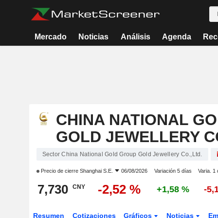
Mercado
Noticias
Análisis
Agenda
Rec
CHINA NATIONAL G
GOLD JEWELLERY CO
Sector China National Gold Group Gold Jewellery Co.,Ltd.
Precio de cierre
Shanghai S.E.
06/08/2026
Variación 5 días
Varia. 1
7,730
-2,52 %
CNY
+1,58 %
-5,
Resumen
Cotizaciones
Gráficos
Noticias
Em