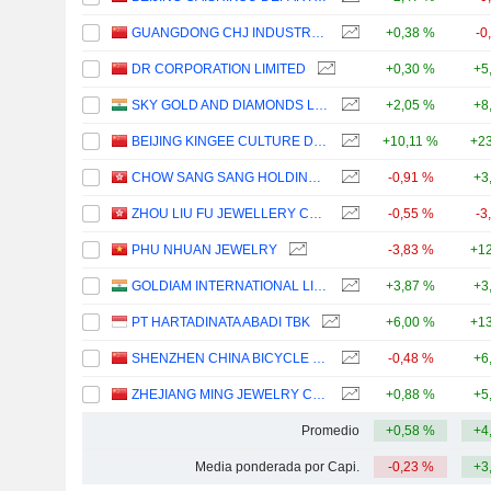
GUANGDONG CHJ INDUSTRY CO.,LTD.
+0,38 %
-0
DR CORPORATION LIMITED
+0,30 %
+5
SKY GOLD AND DIAMONDS LIMITED
+2,05 %
+8
BEIJING KINGEE CULTURE DEVELOPMENT CO., LTD.
+10,11 %
+23
CHOW SANG SANG HOLDINGS INTERNATIONAL LIMITED
-0,91 %
+3
ZHOU LIU FU JEWELLERY CO., LTD.
-0,55 %
-3
PHU NHUAN JEWELRY
-3,83 %
+12
GOLDIAM INTERNATIONAL LIMITED
+3,87 %
+3
PT HARTADINATA ABADI TBK
+6,00 %
+13
SHENZHEN CHINA BICYCLE COMPANY (HOLDINGS) LIMITED
-0,48 %
+6
ZHEJIANG MING JEWELRY CO., LTD.
+0,88 %
+5
Promedio
+0,58 %
+4
Media ponderada por Capi.
-0,23 %
+3