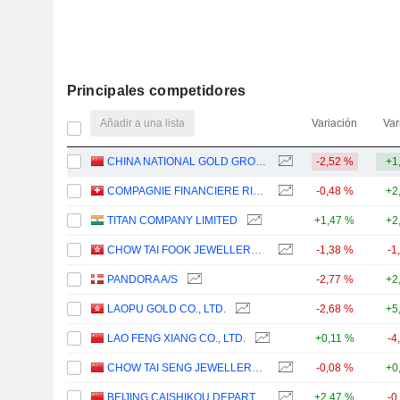
Principales competidores
Añadir a una lista
Variación
Var
CHINA NATIONAL GOLD GROUP GOLD JEWELLERY CO.,LTD.
-2,52 %
+1
COMPAGNIE FINANCIERE RICHEMONT
-0,48 %
+2
TITAN COMPANY LIMITED
+1,47 %
+2
CHOW TAI FOOK JEWELLERY GROUP LIMITED
-1,38 %
-1
PANDORA A/S
-2,77 %
+2
LAOPU GOLD CO., LTD.
-2,68 %
+5
LAO FENG XIANG CO., LTD.
+0,11 %
-4
CHOW TAI SENG JEWELLERY CO., LTD.
-0,08 %
+0
BEIJING CAISHIKOU DEPARTMENT STORE CO.,LTD.
+2,47 %
-0