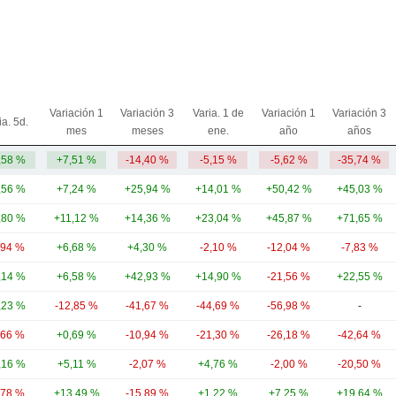
Variación 1
Variación 3
Varia. 1 de
Variación 1
Variación 3
ia. 5d.
mes
meses
ene.
año
años
,58 %
+7,51 %
-14,40 %
-5,15 %
-5,62 %
-35,74 %
,56 %
+7,24 %
+25,94 %
+14,01 %
+50,42 %
+45,03 %
,80 %
+11,12 %
+14,36 %
+23,04 %
+45,87 %
+71,65 %
,94 %
+6,68 %
+4,30 %
-2,10 %
-12,04 %
-7,83 %
,14 %
+6,58 %
+42,93 %
+14,90 %
-21,56 %
+22,55 %
,23 %
-12,85 %
-41,67 %
-44,69 %
-56,98 %
-
,66 %
+0,69 %
-10,94 %
-21,30 %
-26,18 %
-42,64 %
,16 %
+5,11 %
-2,07 %
+4,76 %
-2,00 %
-20,50 %
,78 %
+13,49 %
-15,89 %
+1,22 %
+7,25 %
+19,64 %