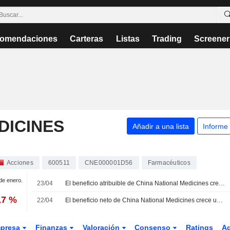
omendaciones
Carteras
Listas
Trading
Screener
DICINES
Añadir a una lista
Informe
Acciones
600511
CNE000001D56
Farmacéuticos
 de enero.
23/04
El beneficio atribuible de China National Medicines crece un 3% en el primer trimestre
17 %
22/04
El beneficio neto de China National Medicines crece un 3.3% interanual en el primer trimestre
presa
Finanzas
Valoración
Consenso
Ratings
A