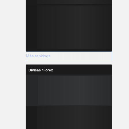
Más rankings
Divisas / Forex