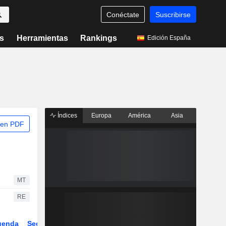
Conéctate
Suscribirse
s
Herramientas
Rankings
Edición España
Índices
Europa
América
Asia
 en PDF
MT
RE
genda
Sector
ETFs