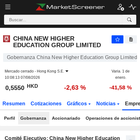
CHINA NEW HIGHER EDUCATION GROUP LIMITED
0,5550
$
-2,63 %
CHINA NEW HIGHER
EDUCATION GROUP LIMITED
Gobernanza China New Higher Education Group Limited
Mercado cerrado -
Hong Kong S.E.
Varia. 1 de
10:08:13 07/08/2026
enero.
HKD
-2,63 %
0,5550
-41,58 %
Resumen
Cotizaciones
Gráficos
Noticias
Empr
Perfil
Gobernanza
Accionariado
Operaciones de accionis
Comité Ejecutivo: China New Higher Education