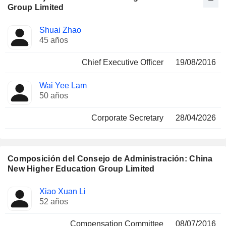
Group Limited
Funciones
Shuai Zhao
Director
ocupadas
45 años
Chief Executive Officer
19/08/2016
Wai Yee Lam
50 años
Corporate Secretary
28/04/2026
Composición del Consejo de Administración: China
New Higher Education Group Limited
Administrador
Comités
Xiao Xuan Li
52 años
Compensation Committee
08/07/2016