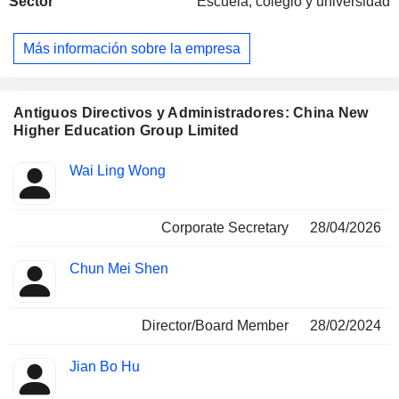
Sector
Escuela, colegio y universidad
Más información sobre la empresa
Antiguos Directivos y Administradores: China New
Higher Education Group Limited
Funciones
Wai Ling Wong
Insider
ocupadas
Corporate Secretary
28/04/2026
Chun Mei Shen
Director/Board Member
28/02/2024
Jian Bo Hu