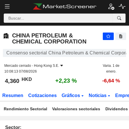
CHINA PETROLEUM & CHEMICAL CORPORATION
4,360
$
+2,23 %
CHINA PETROLEUM &
CHEMICAL CORPORATION
Consenso sectorial China Petroleum & Chemical Corpora
Mercado cerrado -
Hong Kong S.E.
Varia. 1 de
10:08:13 07/08/2026
enero.
HKD
+2,23 %
4,360
-6,64 %
Resumen
Cotizaciones
Gráficos
Noticias
Empr
Rendimiento Sectorial
Valoraciones sectoriales
Dividendos 
Sector: