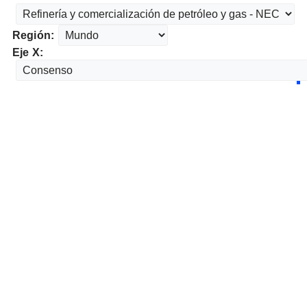
Región:
Eje X: