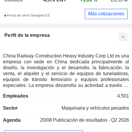
Más cotizaciones
Precio de cierre Shanghai S.E.
Perfil de la empresa
China Railway Construction Heavy Industry Corp Ltd es una
empresa con sede en China dedicada principalmente al
diseño, la investigación y el desarrollo, la fabricación, la
venta, el alquiler y el servicio de equipos de tuneladoras,
equipos de tránsito ferroviario y equipos profesionales
especiales. La empresa desarrolla su actividad a través de
tres segmentos. El segmento de tuneladoras produce
Empleados
4.501
máquinas de escudo de equilibrio de presión de tierra,
máquinas de escudo de equilibrio de lodo y otros productos,
Sector
Maquinaria y vehículos pesados
que se utilizan en los campos de excavación, conducción,
soporte y construcción integrada de túneles y carriles y
Agenda
20/08
Publicación de resultados - Q2 2026
otros. El segmento de equipos de tránsito ferroviario fabrica
productos que incluyen desvíos ferroviarios, fijaciones de