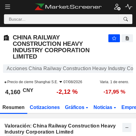
CHINA RAILWAY CONSTRUCTION HEAVY INDUSTRY CORPORATION LIMITED
4,160
¥
-2,12 %
CHINA RAILWAY
CONSTRUCTION HEAVY
INDUSTRY CORPORATION
LIMITED
Acciones China Railway Construction Heavy Industry Corp
Precio de cierre
Shanghai S.E.
07/08/2026
Varia. 1 de enero.
CNY
-2,12 %
4,160
-17,95 %
Resumen
Cotizaciones
Gráficos
Noticias
Empr
Valoración: China Railway Construction Heavy
Industry Corporation Limited