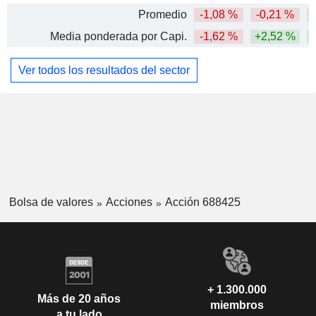
Promedio
-1,08 %
-0,21 %
+
Media ponderada por Capi.
-1,62 %
+2,52 %
+
Ver todos los resultados del sector
Bolsa de valores
Acciones
Acción 688425
+ 1.300.000
Más de 20 años
miembros
a tu lado