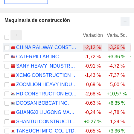
Maquinaria de construcción
V
Variación
Varia. 5d.
CHINA RAILWAY CONSTRUCTION HEAVY INDUSTRY CORPORATION LIMITED
-2,12 %
-3,26 %
-
CATERPILLAR INC.
-1,72 %
+3,36 %
+
SANY HEAVY INDUSTRY CO.,LTD
-0,91 %
-4,72 %
XCMG CONSTRUCTION MACHINERY CO., LTD.
-1,43 %
-7,37 %
ZOOMLION HEAVY INDUSTRY SCIENCE AND TECHNOLOGY CO., LTD.
-0,69 %
-5,00 %
HD CONSTRUCTION EQUIPMENT CO., LTD.
-2,68 %
+10,57 %
+
DOOSAN BOBCAT INC.
-0,63 %
+6,35 %
+
GUANGXI LIUGONG MACHINERY CO., LTD.
-0,24 %
-4,78 %
-
SHANTUI CONSTRUCTION MACHINERY CO., LTD.
+0,27 %
-1,24 %
+
TAKEUCHI MFG. CO., LTD.
-0,65 %
+3,36 %
+