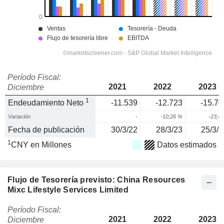
Período Fiscal:
2021
2022
2023
Diciembre
1
Endeudamiento Neto
-11.539
-12.723
-15.70
Variación
-
-10,26 %
-23,4
Fecha de publicación
30/3/22
28/3/23
25/3/2
1
CNY en Millones
Datos estimados
Flujo de Tesorería previsto: China Resources
Mixc Lifestyle Services Limited
Período Fiscal:
2021
2022
2023
Diciembre