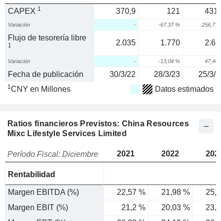
1
CAPEX
370,9
121
431,
Variación
-
-67,37 %
256,77
Flujo de tesorería libre
2.035
1.770
2.61
1
Variación
-
-13,04 %
47,44
Fecha de publicación
30/3/22
28/3/23
25/3/2
1
CNY en Millones
Datos estimados
Ratios financieros Previstos: China Resources
Mixc Lifestyle Services Limited
2021
2022
202
Período Fiscal: Diciembre
Rentabilidad
Margen EBITDA (%)
22,57 %
21,98 %
25,
Margen EBIT (%)
21,2 %
20,03 %
23,