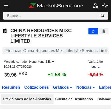
CHINA RESOURCES MIXC LIFESTYLE SERVICES LIMITED
39,96
$
+1,58 %
CHINA RESOURCES MIXC
LIFESTYLE SERVICES
LIMITED
Finanzas China Resources Mixc Lifestyle Services Limite
Mercado cerrado -
Hong Kong S.E.
Varia. 1 de
10:08:13 07/08/2026
enero.
HKD
+1,58 %
39,96
-6,94 %
Resumen
Cotizaciones
Gráficos
Noticias
Empr
Previsiones de los Analistas
Cuenta de Resultados
Balance