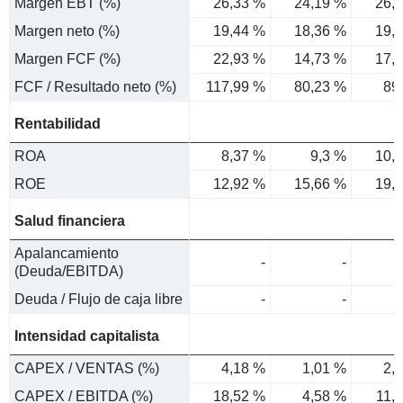
Margen EBT (%)
26,33 %
24,19 %
26,
Margen neto (%)
19,44 %
18,36 %
19,
Margen FCF (%)
22,93 %
14,73 %
17,
FCF / Resultado neto (%)
117,99 %
80,23 %
89
Rentabilidad
ROA
8,37 %
9,3 %
10,
ROE
12,92 %
15,66 %
19,
Salud financiera
Apalancamiento
-
-
(Deuda/EBITDA)
Deuda / Flujo de caja libre
-
-
Intensidad capitalista
CAPEX / VENTAS (%)
4,18 %
1,01 %
2,
CAPEX / EBITDA (%)
18,52 %
4,58 %
11,