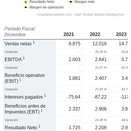
Período Fiscal:
2021
2022
2023
Diciembre
1
Ventas netas
8.875
12.016
14.76
Variación
-
35,39 %
22,89
1
EBITDA
2.003
2.641
3.73
Variación
-
31,87 %
41,39
Beneficio operativo
1.881
2.407
3.46
1
(EBIT)
Variación
-
27,93 %
43,74
1
Intereses pagados
-75,64
-87,22
-117,
Beneficios antes de
2.337
2.906
3.91
1
Impuestos (EBT)
Variación
-
24,38 %
34,62
1
Resultado Neto
1.725
2.206
2.92