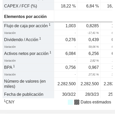
CAPEX / FCF (%)
18,22 %
6,84 %
16,
Elementos por acción
1
Flujo de caja por acción
1,003
0,8285
1
Variación
-
-17,41 %
60
1
Dividendo / Acción
0,276
0,439
0
Variación
-
59,06 %
60
1
Activos netos por acción
6,084
6,256
6
Variación
-
2,82 %
11
1
BPA
0,756
0,967
1
Variación
-
27,91 %
32
Número de valores (en
2.282.500
2.282.500
2.282
miles)
Fecha de publicación
30/3/22
28/3/23
25/
1
CNY
Datos estimados