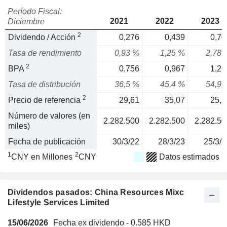
Período Fiscal:
2021
2022
2023
Diciembre
2
Dividendo / Acción
0,276
0,439
0,70
Tasa de rendimiento
0,93 %
1,25 %
2,78 
2
BPA
0,756
0,967
1,28
Tasa de distribución
36,5 %
45,4 %
54,9 
2
Precio de referencia
29,61
35,07
25,2
Número de valores (en
2.282.500
2.282.500
2.282.50
miles)
Fecha de publicación
30/3/22
28/3/23
25/3/2
1
2
CNY en Millones
CNY
Datos estimados
Dividendos pasados: China Resources Mixc
Lifestyle Services Limited
15/06/2026
Fecha ex dividendo - 0.585 HKD