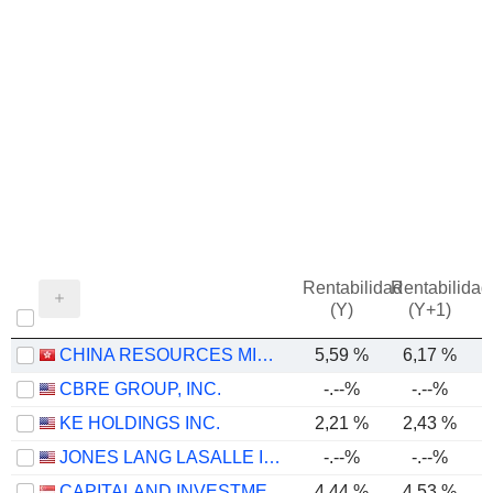
Rentabilidad
Rentabilidad
(Y)
(Y+1)
CHINA RESOURCES MIXC LIFESTYLE SERVICES LIMITED
5,59 %
6,17 %
CBRE GROUP, INC.
-.--%
-.--%
KE HOLDINGS INC.
2,21 %
2,43 %
JONES LANG LASALLE INCORPORATED
-.--%
-.--%
CAPITALAND INVESTMENT LIMITED
4,44 %
4,53 %