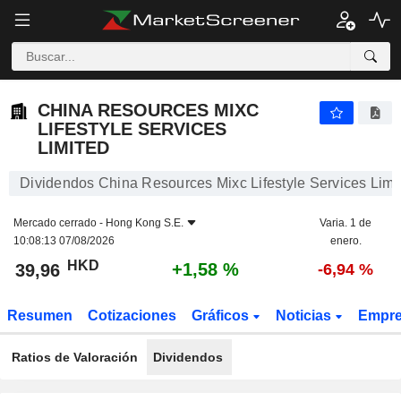
CHINA RESOURCES MIXC LIFESTYLE SERVICES LIMITED
39,96
$
+1,58 %
CHINA RESOURCES MIXC
LIFESTYLE SERVICES
LIMITED
Dividendos China Resources Mixc Lifestyle Services Limi
Mercado cerrado -
Hong Kong S.E.
Varia. 1 de
10:08:13 07/08/2026
enero.
HKD
+1,58 %
39,96
-6,94 %
Resumen
Cotizaciones
Gráficos
Noticias
Empr
Ratios de Valoración
Dividendos