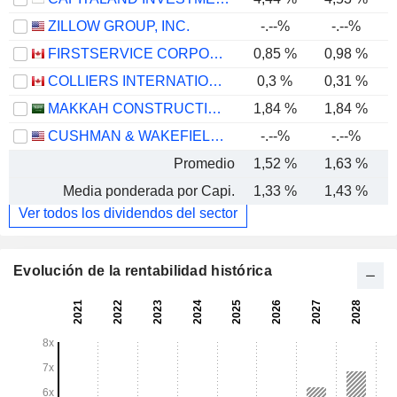
ZILLOW GROUP, INC.
-.--%
-.--%
FIRSTSERVICE CORPORATION
0,85 %
0,98 %
COLLIERS INTERNATIONAL GROUP INC.
0,3 %
0,31 %
MAKKAH CONSTRUCTION AND DEVELOPMENT COMPANY
1,84 %
1,84 %
CUSHMAN & WAKEFIELD LIMITED
-.--%
-.--%
Promedio
1,52 %
1,63 %
Media ponderada por Capi.
1,33 %
1,43 %
Ver todos los dividendos del sector
Evolución de la rentabilidad histórica