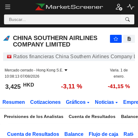
CHINA SOUTHERN AIRLINES COMPANY LIMITED
3,425
$
-3,11 %
CHINA SOUTHERN AIRLINES
COMPANY LIMITED
Ratios financieras China Southern Airlines Company L
Mercado cerrado -
Hong Kong S.E.
Varia. 1 de
10:08:13 07/08/2026
enero.
HKD
-3,11 %
3,425
-41,15 %
Resumen
Cotizaciones
Gráficos
Noticias
Empr
Previsiones de los Analistas
Cuenta de Resultados
Balance
Cuenta de Resultados
Balance
Flujo de caja
Ratios