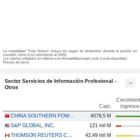
La rentabilidad "Total Return" incluye los pagos de dividendos durante el periodo en
cuestión, como si se reinvirtieran al 100%.
Los valores reflejados se refieren a la «Rentabilidad total» (solo si está disponible).
Precios de cierre
Sector Servicios de Información Profesional -
Otros
Crecimien
Capi.
ingresos
CHINA SOUTHERN POWER GRID TECHNOLOGY CO.,LTD
4078,5 M
S&P GLOBAL, INC.
121 mil M
THOMSON REUTERS CORPORATION
42,49 mil M