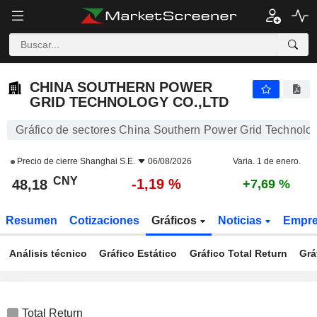
CHINA SOUTHERN POWER GRID TECHNOLOGY CO.,LTD
48,18
¥
-1,19 %
CHINA SOUTHERN POWER
GRID TECHNOLOGY CO.,LTD
Gráfico de sectores China Southern Power Grid Technolog
Precio de cierre
Shanghai S.E.
06/08/2026
Varia. 1 de enero.
CNY
-1,19 %
48,18
+7,69 %
Resumen
Cotizaciones
Gráficos
Noticias
Empr
Análisis técnico
Gráfico Estático
Gráfico Total Return
Grá
Total Return